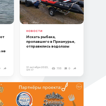
НОВОСТИ
 от
Искать рыбака,
пропавшего в Приамурье,
отправились водолазы
 не
31 октября 2023,
0
755
0
09:17