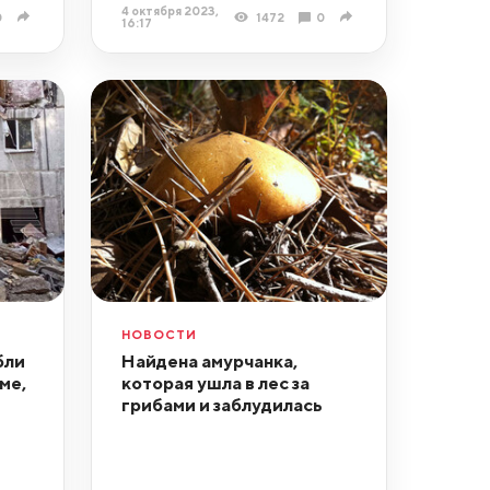
4 октября 2023,
0
1472
0
16:17
НОВОСТИ
бли
Найдена амурчанка,
ме,
которая ушла в лес за
грибами и заблудилась