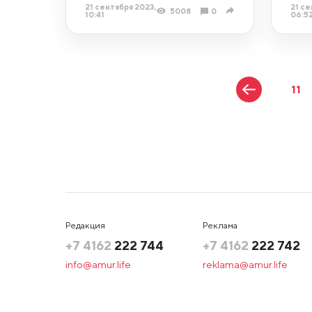
21 сентября 2023,
21 се
5008
0
10:41
06:5
11
Редакция
Реклама
+7 4162
222 744
+7 4162
222 742
info@amur.life
reklama@amur.life