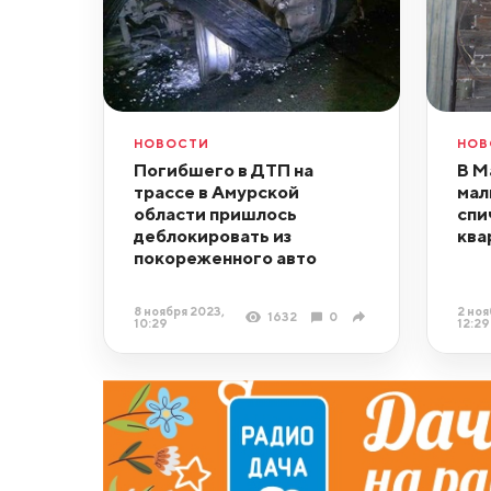
НОВОСТИ
НОВ
Погибшего в ДТП на
В М
трассе в Амурской
мал
области пришлось
спи
деблокировать из
ква
покореженного авто
8 ноября 2023,
2 ноя
1632
0
10:29
12:29