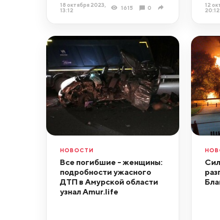
18 октября 2023,
12 ок
1615
0
13:12
20:12
НОВОСТИ
НОВ
Все погибшие - женщины:
Сил
подробности ужасного
раз
ДТП в Амурской области
Бла
узнал Amur.life