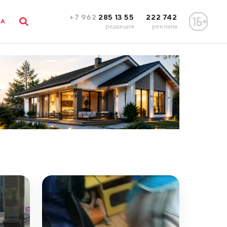
+7 962
285 13 55
222 742
ЛА
редакция
реклама