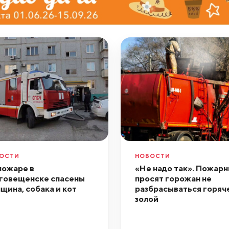
ОСТИ
НОВОСТИ
пожаре в
«Не надо так». Пожар
говещенске спасены
просят горожан не
щина, собака и кот
разбрасываться горяч
золой