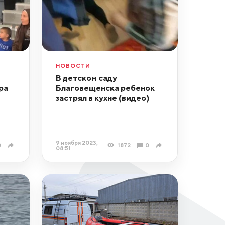
НОВОСТИ
В детском саду
ра
Благовещенска ребенок
застрял в кухне (видео)
9 ноября 2023,
0
1872
0
08:51