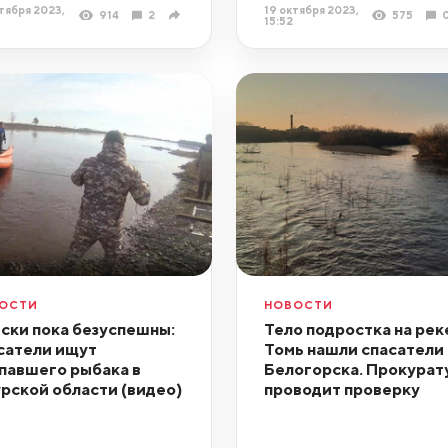
тября 2023,
19 октября 2023,
914
2
575
15:52
ОСТИ
НОВОСТИ
ски пока безуспешны:
Тело подростка на рек
сатели ищут
Томь нашли спасатели 
павшего рыбака в
Белогорска. Прокурат
рской области (видео)
проводит проверку