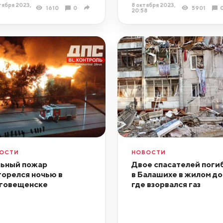
тября 2023,
8 октября 2023,
1610
0
5901
20:58
ОСТИ
НОВОСТИ
ьный пожар
Двое спасателей поги
горелся ночью в
в Балашихе в жилом до
говещенске
где взорвался газ