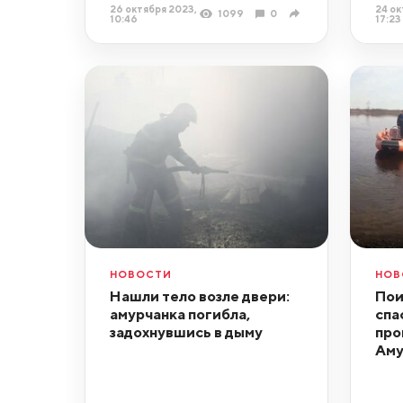
26 октября 2023,
24 ок
1099
0
10:46
17:23
НОВОСТИ
НОВ
Нашли тело возле двери:
Пои
амурчанка погибла,
спа
задохнувшись в дыму
про
Аму