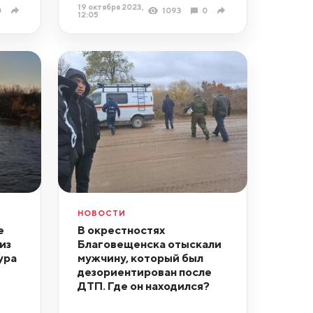
19 октября 2023,
0
1093
0
12:05
НОВОСТИ
е
В окрестностях
из
Благовещенска отыскали
ура
мужчину, который был
дезориентирован после
ДТП. Где он находился?