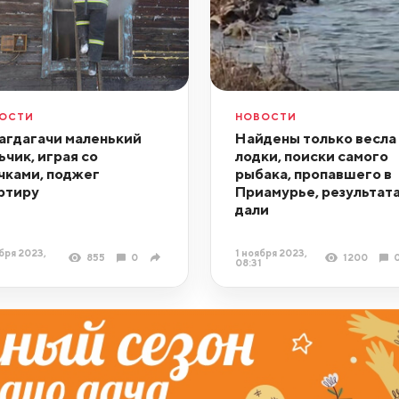
ОСТИ
НОВОСТИ
агдагачи маленький
Найдены только весла
ьчик, играя со
лодки, поиски самого
чками, поджег
рыбака, пропавшего в
ртиру
Приамурье, результата
дали
бря 2023,
1 ноября 2023,
855
0
1200
08:31