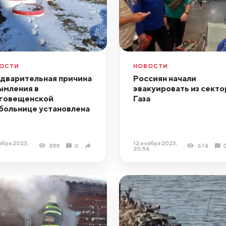
ОСТИ
НОВОСТИ
дварительная причина
Россиян начали
ымления в
эвакуировать из секто
говещенской
Газа
больнице установлена
ября 2023,
12 ноября 2023,
888
0
674
20:54