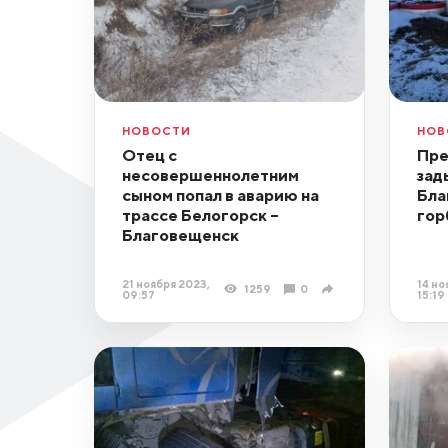
НОВОСТИ
НОВ
Отец с
Пре
несовершеннолетним
зад
сыном попал в аварию на
Бла
трассе Белогорск –
гор
Благовещенск
21 ноября 2023,
14 но
1259
0
09:57
15:19