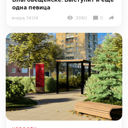
одна певица
вчера, 14:04
3980
0