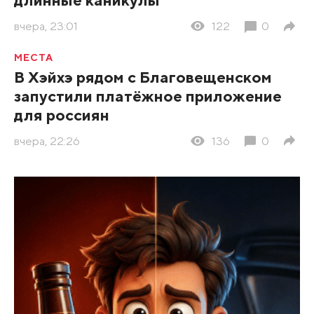
вчера, 23:01
122
0
МЕСТА
В Хэйхэ рядом с Благовещенском
запустили платёжное приложение
для россиян
вчера, 22:26
136
0