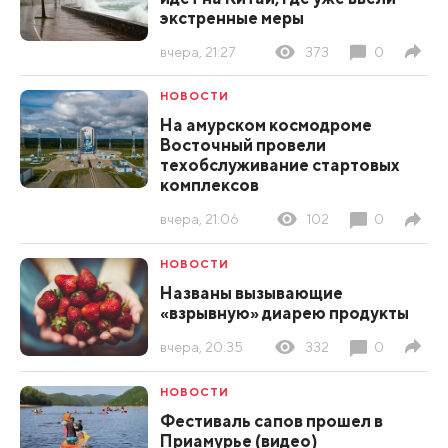
экстренные меры
вчера, 21:27
373
0
НОВОСТИ
На амурском космодроме
Восточный провели
техобслуживание стартовых
комплексов
вчера, 21:06
102
0
НОВОСТИ
Названы вызывающие
«взрывную» диарею продукты
вчера, 20:35
332
0
НОВОСТИ
Фестиваль сапов прошел в
Приамурье (видео)