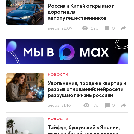
Россия и Китай открывают
дороги для
автопутешественников
вчера, 22:09
226
0
НОВОСТИ
Увольнения, продажа квартир и
разрыв отношений: нейросети
разрушают жизнь россиян
вчера, 21:46
176
0
НОВОСТИ
Тайфун, бушующий в Японии,
идет на Китай, где уже ввели