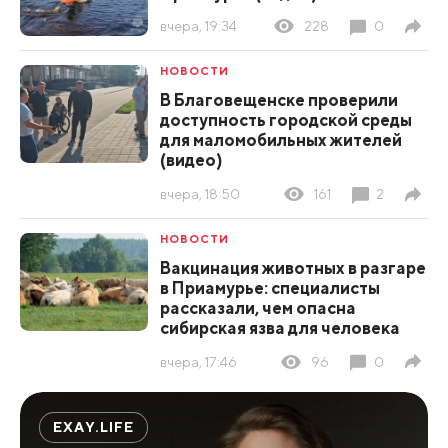
вчера, 19:34
228
0
НОВОСТИ
В Благовещенске проверили
доступность городской среды
для маломобильных жителей
(видео)
вчера, 18:50
161
2
НОВОСТИ
Вакцинация животных в разгаре
в Приамурье: специалисты
рассказали, чем опасна
сибирская язва для человека
вчера, 17:46
96
0
EXAY.LIFE