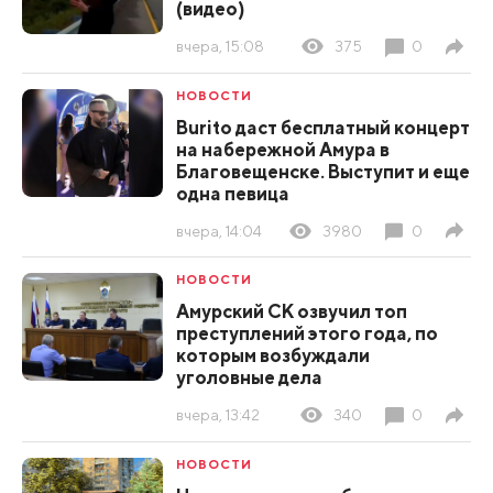
(видео)
вчера, 15:08
375
0
НОВОСТИ
Burito даст бесплатный концерт
на набережной Амура в
Благовещенске. Выступит и еще
одна певица
вчера, 14:04
3980
0
НОВОСТИ
Амурский СК озвучил топ
преступлений этого года, по
которым возбуждали
уголовные дела
вчера, 13:42
340
0
НОВОСТИ