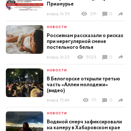
Приамурье
вчера, 16:59
291
0
НОВОСТИ
Россиянам рассказали о рисках
при нерегулярной смене
постельного белья
вчера, 16:23
5023
0
НОВОСТИ
В Белогорске открыли третью
часть «Аллеи молодежи»
(видео)
вчера, 15:44
171
0
НОВОСТИ
Водяной смерч зафиксировали
на камеру в Хабаровском крае