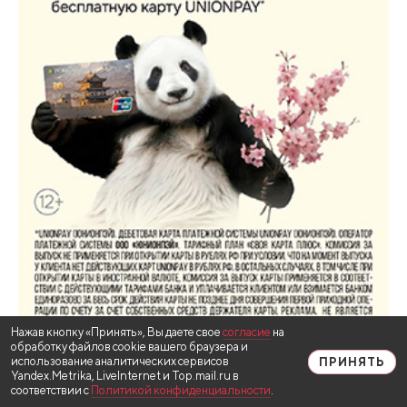
Нажав кнопку «Принять», Вы даете свое
согласие
на
обработку файлов cookie вашего браузера и
использование аналитических сервисов
ПРИНЯТЬ
Yandex.Metrika, LiveInternet и Top.mail.ru в
соответствии с
Политикой конфиденциальности
.