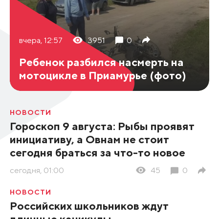
вчера, 12:57
3951
0
Ребенок разбился насмерть на
мотоцикле в Приамурье (фото)
НОВОСТИ
Гороскоп 9 августа: Рыбы проявят
инициативу, а Овнам не стоит
сегодня браться за что-то новое
сегодня, 01:00
45
0
НОВОСТИ
Российских школьников ждут
длинные каникулы