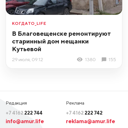
КОГДАТО_LIFE
В Благовещенске ремонтируют
старинный дом мещанки
Кутьевой
29 июля, 09:12
1380
155
Редакция
Реклама
+7 4162
222 744
+7 4162
222 742
info@amur.life
reklama@amur.life