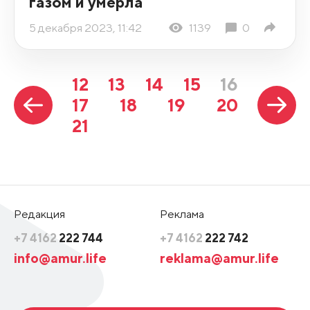
газом и умерла
5 декабря 2023, 11:42
1139
0
12
13
14
15
16
17
18
19
20
21
Редакция
Реклама
+7 4162
222 744
+7 4162
222 742
info@amur.life
reklama@amur.life