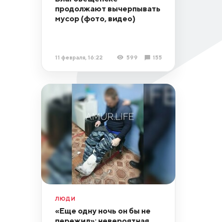
продолжают вычерпывать
мусор (фото, видео)
11 февраля, 16:22
599
155
ЛЮДИ
«Еще одну ночь он бы не
пережил»: невероятная