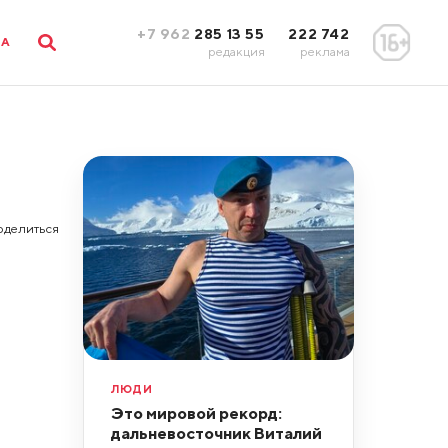
+7 962
285 13 55
222 742
ЛА
редакция
реклама
оделиться
ЛЮДИ
Это мировой рекорд:
дальневосточник Виталий