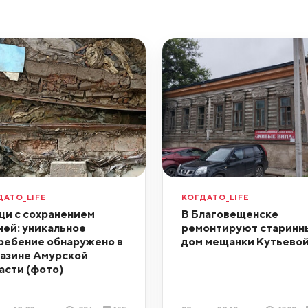
ДАТО_LIFE
КОГДАТО_LIFE
и с сохранением
В Благовещенске
ней: уникальное
ремонтируют старинн
ребение обнаружено в
дом мещанки Кутьево
азине Амурской
асти (фото)