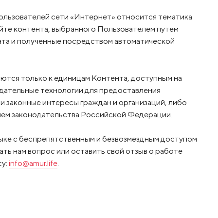
ользователей сети «Интернет» относится тематика
те контента, выбранного Пользователем путем
ента и полученные посредством автоматической
ются только к единицам Контента, доступным на
ндательные технологии для предоставления
и законные интересы граждан и организаций, либо
ем законодательства Российской Федерации.
ыке с беспрепятственным и безвозмездным доступом
ать нам вопрос или оставить свой отзыв о работе
су:
info@amur.life
.