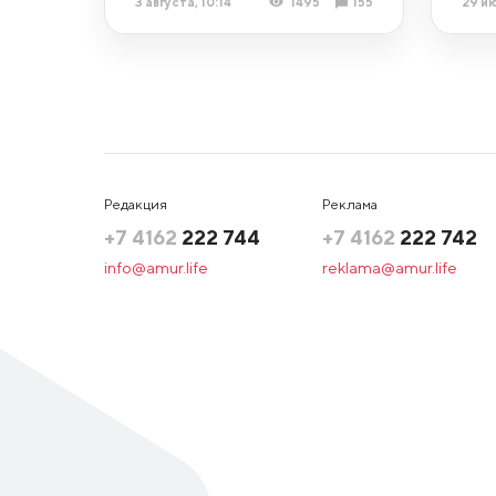
3 августа, 10:14
1495
155
29 ию
Редакция
Реклама
+7 4162
222 744
+7 4162
222 742
info@amur.life
reklama@amur.life