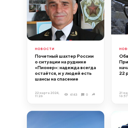
НОВОСТИ
НОВ
Почетный шахтер России
Обв
о ситуации на руднике
При
«Пионер»: надежда всегда
нач
остаётся, и у людей есть
22 
шансы на спасение
22 марта 2024,
21 ма
4143
0
11:26
16:57