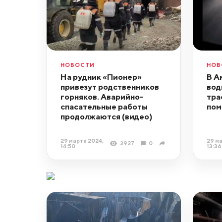
НОВОСТИ
НОВ
На рудник «Пионер»
В А
привезут родственников
вод
горняков. Аварийно-
тра
спасательные работы
по
продолжаются (видео)
29 марта 2024,
29 ма
2927
0
14:50
13:36