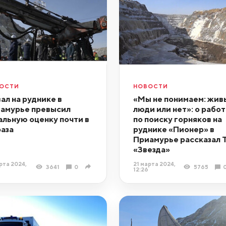
ОСТИ
НОВОСТИ
ал на руднике в
«Мы не понимаем: жив
амурье превысил
люди или нет»: о работ
альную оценку почти в
по поиску горняков на
раза
руднике «Пионер» в
Приамурье рассказал 
«Звезда»
рта 2024,
21 марта 2024,
3641
0
5765
12:26