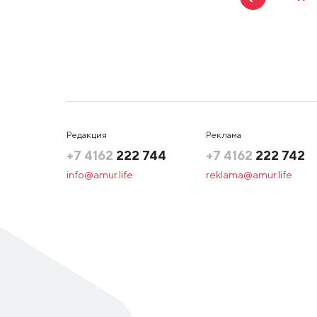
Редакция
Реклама
+7 4162
222 744
+7 4162
222 742
info@amur.life
reklama@amur.life