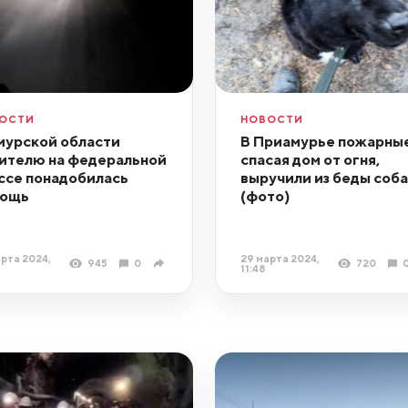
ОСТИ
НОВОСТИ
мурской области
В Приамурье пожарные
ителю на федеральной
спасая дом от огня,
ссе понадобилась
выручили из беды соба
мощь
(фото)
рта 2024,
29 марта 2024,
945
0
720
11:48