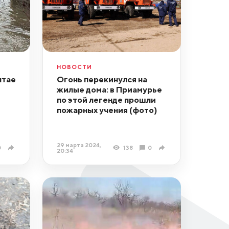
НОВОСТИ
лтае
Огонь перекинулся на
жилые дома: в Приамурье
по этой легенде прошли
пожарных учения (фото)
29 марта 2024,
0
138
0
20:34