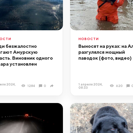
ОСТИ
НОВОСТИ
и безжалостно
Выносят на руках: на А
гают Амурскую
разгулялся мощный
асть. Виновник одного
паводок (фото, видео)
ара установлен
еля 2024,
1 апреля 2024,
1284
0
620
08:33