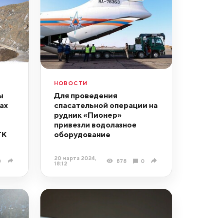
НОВОСТИ
ы
Для проведения
ах
спасательной операции на
рудник «Пионер»
привезли водолазное
ТК
оборудование
20 марта 2024,
0
878
0
18:12