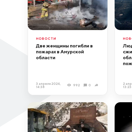
НОВОСТИ
НОВ
Две женщины погибли в
Люд
пожарах в Амурской
сжи
области
обл
пож
3 апреля 2024,
2 апр
992
0
14:38
13:23