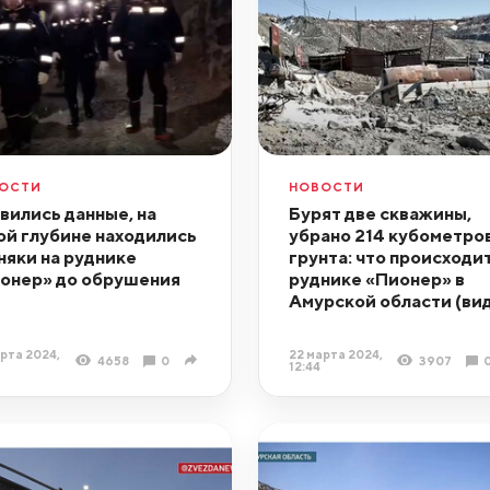
ОСТИ
НОВОСТИ
вились данные, на
Бурят две скважины,
ой глубине находились
убрано 214 кубометро
няки на руднике
грунта: что происходит
онер» до обрушения
руднике «Пионер» в
Амурской области (ви
рта 2024,
22 марта 2024,
4658
0
3907
12:44