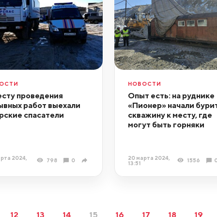
ОСТИ
НОВОСТИ
есту проведения
Опыт есть: на руднике
ывных работ выехали
«Пионер» начали бури
рские спасатели
скважину к месту, где
могут быть горняки
рта 2024,
20 марта 2024,
798
0
1556
13:51
12
13
14
15
16
17
18
19