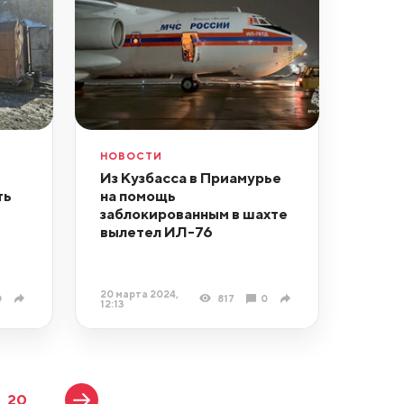
НОВОСТИ
Из Кузбасса в Приамурье
ть
на помощь
заблокированным в шахте
вылетел ИЛ-76
20 марта 2024,
0
817
0
12:13
20