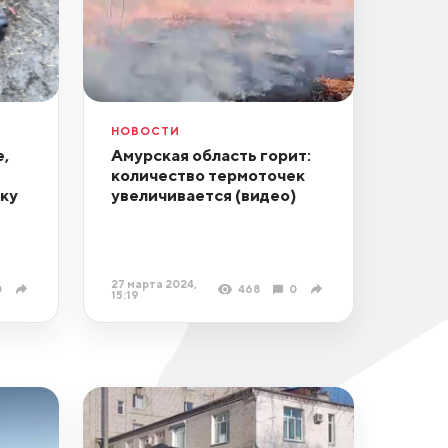
НОВОСТИ
,
Амурская область горит:
количество термоточек
ку
увеличивается (видео)
27 марта 2024,
0
468
0
15:19