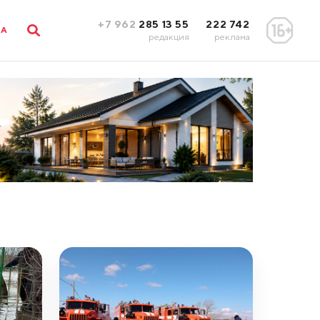
+7 962
285 13 55
222 742
ЛА
редакция
реклама