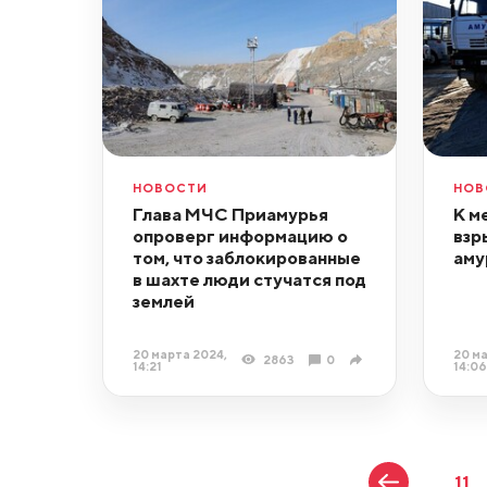
НОВОСТИ
НОВ
Глава МЧС Приамурья
К м
опроверг информацию о
взр
том, что заблокированные
аму
в шахте люди стучатся под
землей
20 марта 2024,
20 ма
2863
0
14:21
14:06
11