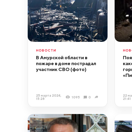
НОВОСТИ
НОВ
В Амурской области в
Поя
пожаре в доме пострадал
как
участник СВО (фото)
гор
«Пи
25 марта 2024,
22 ма
1095
0
15:28
21:41