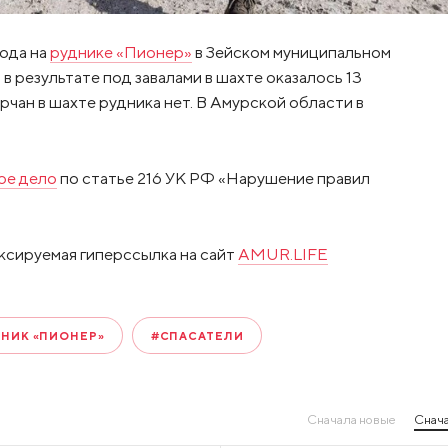
года на
руднике «Пионер»
в Зейском муниципальном
 результате под завалами в шахте оказалось 13
урчан в шахте рудника нет. В Амурской области в
ое дело
по статье 216 УК РФ «Нарушение правил
ксируемая гиперссылка на сайт
AMUR.LIFE
ДНИК «ПИОНЕР»
#СПАСАТЕЛИ
Сначала новые
Снача