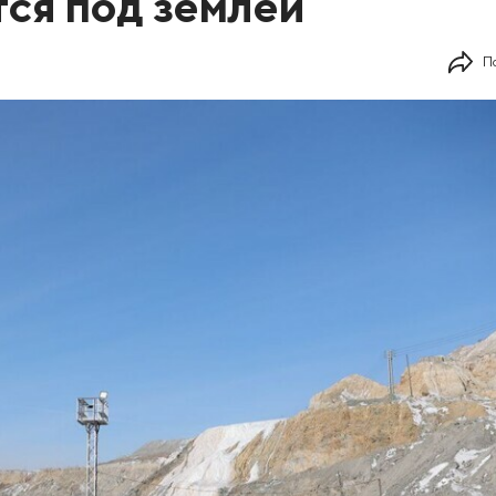
тся под землей
П