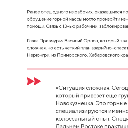
Ранее отец одного из рабочих, оказавшихся п
обрушение горной массы могло произойти из-з
помощи. Связь с 13-ью рабочими, заблокирова
Глава Приамурья Василий Орлов, который так
сложная, но есть четкий план аварийно-спаса
Нерюнгри, из Приморского, Хабаровского крае
«Ситуация сложная. Сегод
который привезет еще гру
Новокузнецка. Это горные
специализируются именно
колоссальный опыт. Специ
Дальнем Востоке практиче