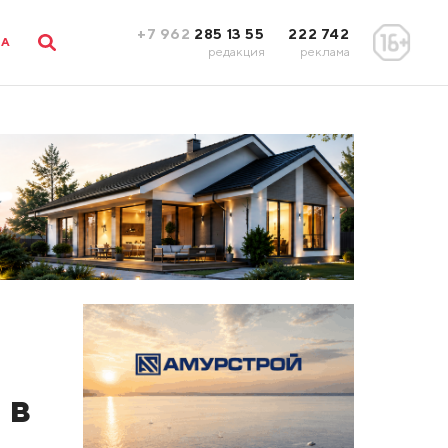
+7 962
285 13 55
222 742
ЛА
редакция
реклама
 в