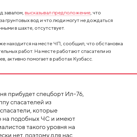
од завалом,
высказывал предположение
, что
а грунтовых вод и что люди могут не дождаться
нными в шахте, отсутствует.
же находится на месте ЧП, сообщил, что обстановка
тельных работ. На месте работают спасатели из
в, активно помогает в работах Кузбасс.
ня прибудет спецборт Ил-76,
ппу спасателей из
 спасатели, которые
 на подобных ЧС и имеют
алистов такого уровня на
ски нет, поэтому для нас