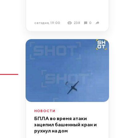
сегодня, 19:00
238
0
НОВОСТИ
БПЛА во время атаки
зацепил башенный кран и
рухнул на дом