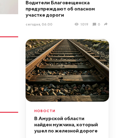
Водители Благовещенска
предупреждают об опасном
участке дороги
сегодня, 06:00
1019
0
НОВОСТИ
В Амурской области
найден мужчина, который
ушел по железной дороге