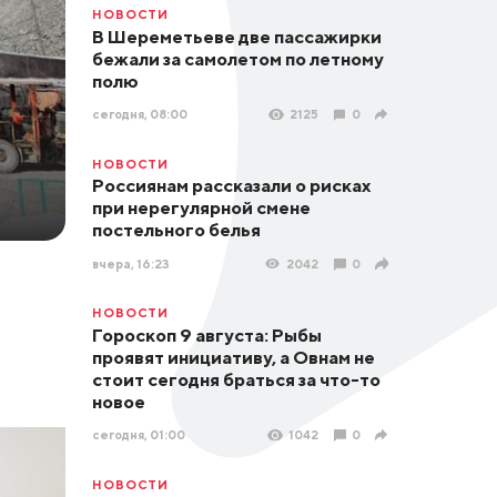
НОВОСТИ
В Шереметьеве две пассажирки
бежали за самолетом по летному
полю
сегодня, 08:00
2125
0
НОВОСТИ
Россиянам рассказали о рисках
при нерегулярной смене
постельного белья
вчера, 16:23
2042
0
НОВОСТИ
Гороскоп 9 августа: Рыбы
проявят инициативу, а Овнам не
стоит сегодня браться за что-то
новое
сегодня, 01:00
1042
0
НОВОСТИ