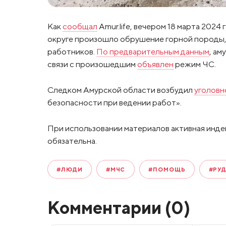
Как
сообщал
Amur.life, вечером 18 марта 2024 
округе произошло обрушение горной породы, в
работников.
По предварительным данным
, ам
связи с произошедшим
объявлен
режим ЧС.
Следком Амурской области возбудил
уголовн
безопасности при ведении работ».
При использовании материалов активная инде
обязательна.
#ЛЮДИ
#МЧС
#ПОМОЩЬ
#РУ
Комментарии (
0
)