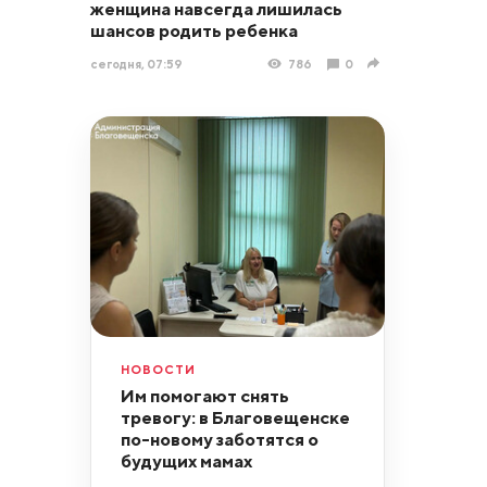
женщина навсегда лишилась
шансов родить ребенка
сегодня, 07:59
786
0
НОВОСТИ
Им помогают снять
тревогу: в Благовещенске
по-новому заботятся о
будущих мамах