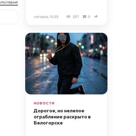
ла старые
сегодня, 10:23
257
0
НОВОСТИ
Дорогое, но нелепое
ограбление раскрыто в
Белогорске