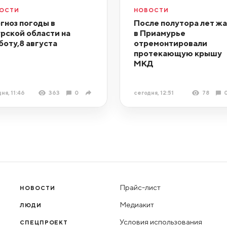
ОСТИ
НОВОСТИ
гноз погоды в
После полутора лет ж
рской области на
в Приамурье
боту,8 августа
отремонтировали
протекающую крышу
МКД
ня, 11:46
363
0
сегодня, 12:51
78
Прайс-лист
НОВОСТИ
Медиакит
ЛЮДИ
Условия использования
СПЕЦПРОЕКТ