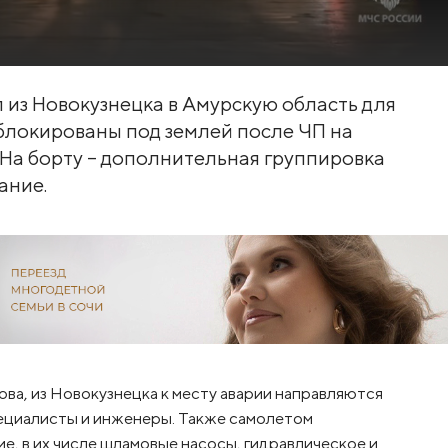
из Новокузнецка в Амурскую область для
блокированы под землей после ЧП на
 На борту – дополнительная группировка
ание.
а, из Новокузнецка к месту аварии направляются
пециалисты и инженеры. Также самолетом
, в их числе шламовые насосы, гидравлическое и