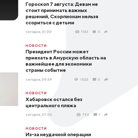
Гороскоп 7 августа: Девам не
стоит принимать важных
решений, Скорпионам нельзя
ссориться с детьми
сегодня, 01:00
1143
0
НОВОСТИ
Президент России может
приехать в Амурскую область на
важнейшее для экономики
страны событие
сегодня, 09:39
1023
0
НОВОСТИ
Хабаровск остался без
центрального пляжа
сегодня, 07:00
796
1
НОВОСТИ
Из-за неудачной операции