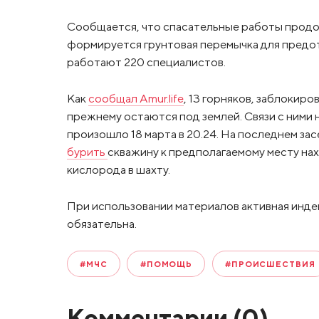
Сообщается, что спасательные работы продол
️формируется грунтовая перемычка для предот
работают 220 специалистов.
Как
сообщал Amur.life
, 13 горняков, заблокир
прежнему остаются под землей. Связи с ними 
произошло 18 марта в 20.24. На последнем за
бурить
скважину к предполагаемому месту нах
кислорода в шахту.
При использовании материалов активная инде
обязательна.
#МЧС
#ПОМОЩЬ
#ПРОИСШЕСТВИЯ
Комментарии (
0
)