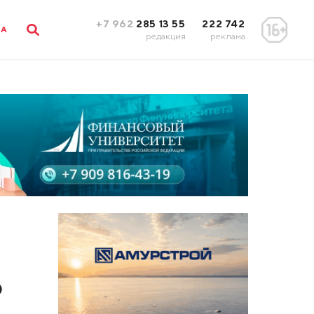
+7 962
285 13 55
222 742
ЛА
редакция
реклама
6