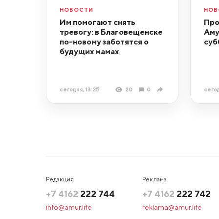
НОВОСТИ
НОВ
Им помогают снять
Про
тревогу: в Благовещенске
Аму
по-новому заботятся о
суб
будущих мамах
сегодня, 13:25
20
0
сегод
Редакция
Реклама
+7 4162
222 744
+7 4162
222 742
info@amur.life
reklama@amur.life