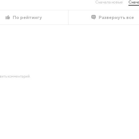
Сначала новые
Снача
По рейтингу
Развернуть все
авить комментарий.