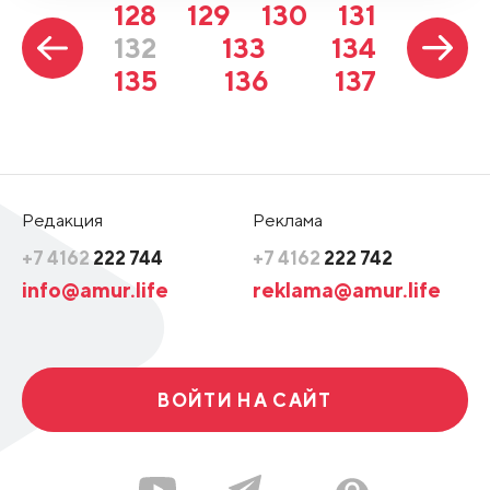
128
129
130
131
132
133
134
135
136
137
Редакция
Реклама
+7 4162
222 744
+7 4162
222 742
info@amur.life
reklama@amur.life
ВОЙТИ НА САЙТ