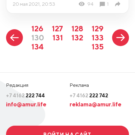
20 мая 2021, 20:53
94
1
126
127
128
129
130
131
132
133
134
135
Редакция
Реклама
+7 4162
222 744
+7 4162
222 742
info@amur.life
reklama@amur.life
ВОЙТИ НА САЙТ