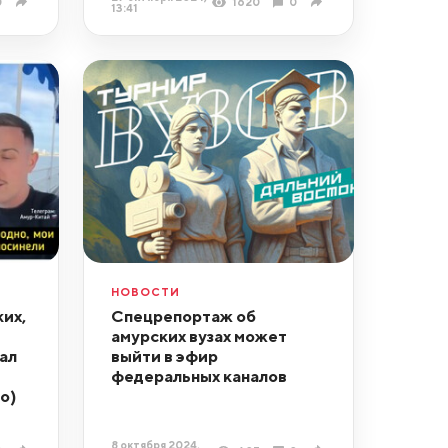
0
1620
0
13:41
НОВОСТИ
их,
Спецрепортаж об
амурских вузах может
ал
выйти в эфир
федеральных каналов
о)
8 октября 2024,