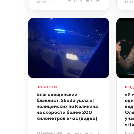
2540
1
16:09
17:57
НОВОСТИ
ЛЮ
Благовещенский
«У 
блэклист: Skoda ушла от
оди
полицейских по Калинина
вед
на скорости более 200
Оле
километров в час (видео)
уча
«На
13 ноября 2024,
11 но