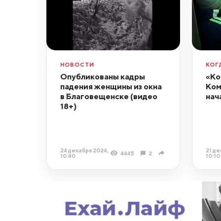
НОВОСТИ
КОГ
Опубликованы кадры
«Ко
падения женщины из окна
Ком
в Благовещенске (видео
нач
18+)
24 декабря 2024,
21 де
4445
2
10:40
10:10