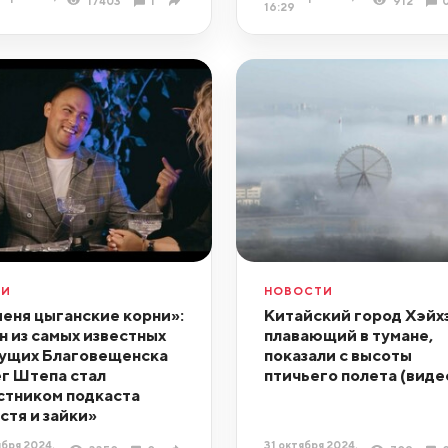
17403
1
912
16:29
ДИ
НОВОСТИ
меня цыганские корни»:
Китайский город Хэйхэ
н из самых известных
плавающий в тумане,
ущих Благовещенска
показали с высоты
г Штепа стал
птичьего полета (виде
стником подкаста
стя и зайки»
ября 2024,
31 октября 2024,