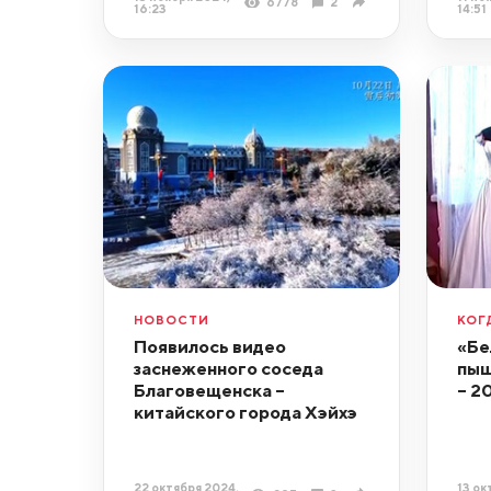
6778
2
16:23
14:51
НОВОСТИ
КОГ
Появилось видео
«Бе
заснеженного соседа
пыш
Благовещенска –
– 2
китайского города Хэйхэ
22 октября 2024,
13 ок