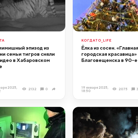
ТА
КОГДАТО_LIFE
имишный эпизод из
Ёлка из сосен. «Главна
ни семьи тигров сняли
городская красавица»
видео в Хабаровском
Благовещенска в 90-е
е
варя 2025,
19 января 2025,
2132
0
2075
2
18:50