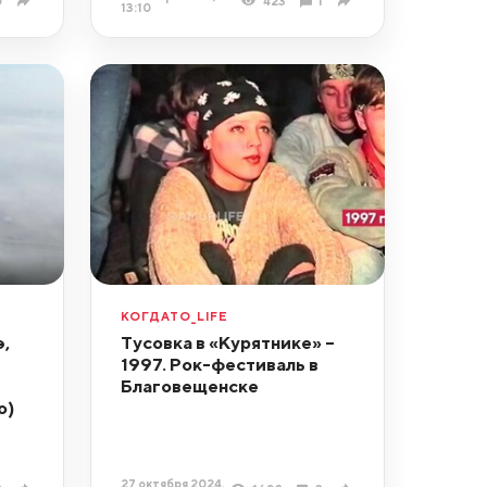
0
423
1
13:10
КОГДАТО_LIFE
,
Тусовка в «Курятнике» –
1997. Рок-фестиваль в
Благовещенске
о)
27 октября 2024,