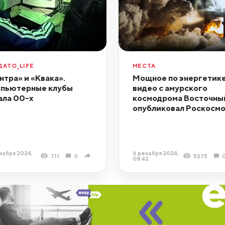
ДАТО_LIFE
МЕСТА
нтра» и «Квака».
Мощное по энергетик
пьютерные клубы
видео с амурского
ала 00-х
космодрома Восточны
опубликовал Роскосм
кабря 2024,
6 декабря 2024,
711
0
5375
08:42