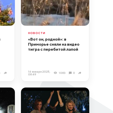
НОВОСТИ
я
«Вот он, родной»: в
Приморье сняли на видео
тигра с перебитой лапой
16 января 2025,
3
1083
0
08:49