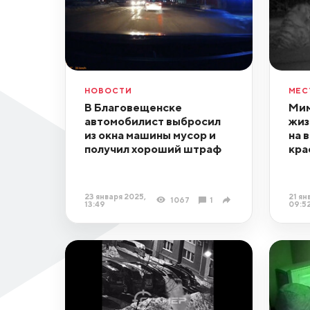
НОВОСТИ
МЕС
В Благовещенске
Мим
автомобилист выбросил
жиз
из окна машины мусор и
на 
получил хороший штраф
кра
23 января 2025,
21 ян
1067
1
13:49
09:5