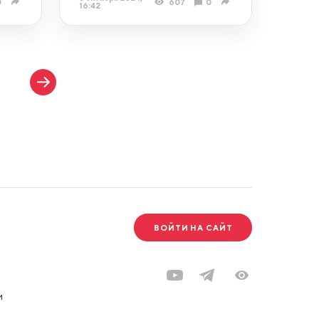
0
607
0
16:42
1
ВОЙТИ НА САЙТ
и