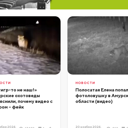
ОСТИ
НОВОСТИ
тигр-то не наш!»
Полосатая Елена попал
рские охотоведы
фотоловушку в Амурс
яснили, почему видео с
области (видео)
ром – фейк
ября 2024,
20 ноября 2024,