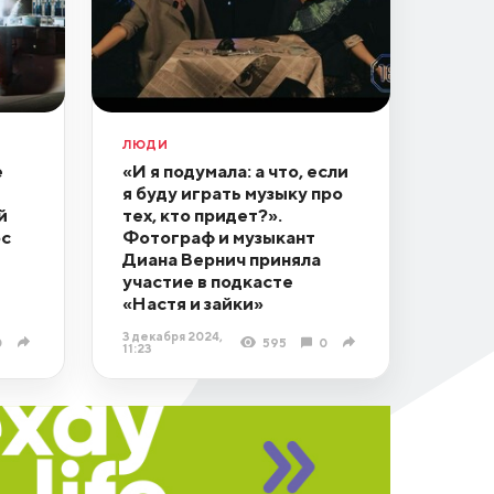
ЛЮДИ
е
«И я подумала: а что, если
я буду играть музыку про
й
тех, кто придет?».
ос
Фотограф и музыкант
Диана Вернич приняла
участие в подкасте
«Настя и зайки»
3 декабря 2024,
0
595
0
11:23