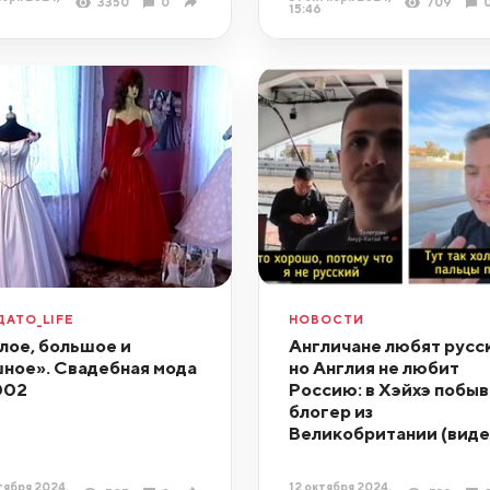
3350
0
709
15:46
ДАТО_LIFE
НОВОСТИ
лое, большое и
Англичане любят русск
ное». Свадебная мода
но Англия не любит
002
Россию: в Хэйхэ побыв
блогер из
Великобритании (виде
тября 2024,
12 октября 2024,