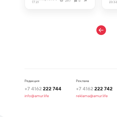
297
0
17:21
20:3
Редакция
Реклама
+7 4162
222 744
+7 4162
222 742
info@amur.life
reklama@amur.life