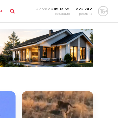
+7 962
285 13 55
222 742
ЛА
редакция
реклама