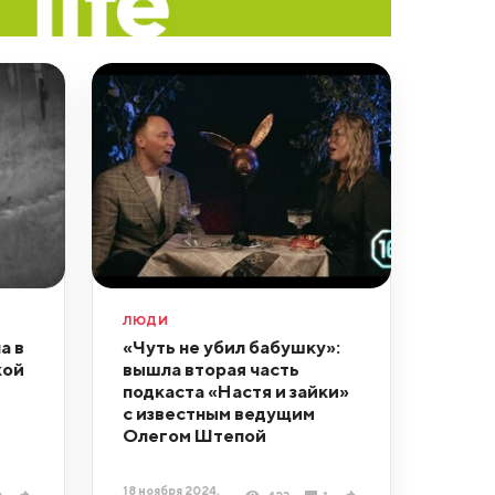
ЛЮДИ
а в
«Чуть не убил бабушку»:
кой
вышла вторая часть
подкаста «Настя и зайки»
с известным ведущим
Олегом Штепой
18 ноября 2024,