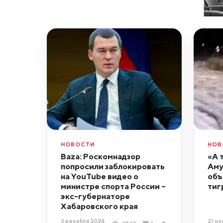
НОВОСТИ
НОВ
Baza: Роскомнадзор
«А 
попросили заблокировать
Аму
на YouTube видео о
объ
министре спорта России –
тиг
экс-губернаторе
Хабаровского края
2 декабря 2024,
21 но