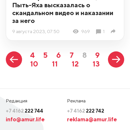
Пыть-Яха высказалась о
скандальном видео и наказании
за него
9 августа 2023, 07:50
969
1
4
5
6
7
8
9
10
11
12
13
Редакция
Реклама
+7 4162
222 744
+7 4162
222 742
info@amur.life
reklama@amur.life