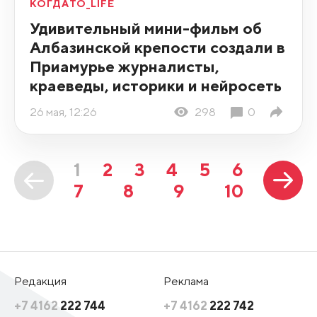
КОГДАТО_LIFE
Удивительный мини-фильм об
Албазинской крепости создали в
Приамурье журналисты,
краеведы, историки и нейросеть
26 мая, 12:26
298
0
1
2
3
4
5
6
7
8
9
10
Редакция
Реклама
+7 4162
222 744
+7 4162
222 742