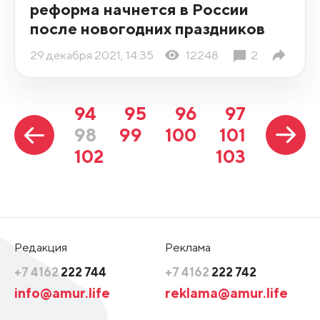
реформа начнется в России
после новогодних праздников
29 декабря 2021, 14:35
12248
2
94
95
96
97
98
99
100
101
102
103
Редакция
Реклама
+7 4162
222 744
+7 4162
222 742
info@amur.life
reklama@amur.life