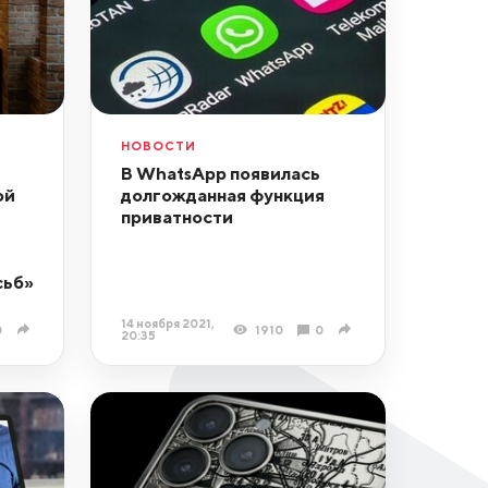
НОВОСТИ
В WhatsApp появилась
ой
долгожданная функция
приватности
сьб»
14 ноября 2021,
0
1910
0
20:35