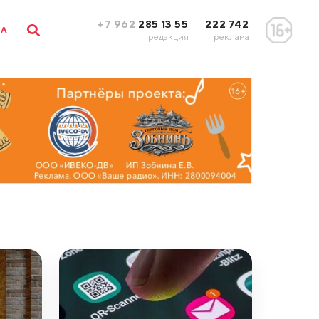
+7 962
285 13 55
222 742
ЛА
редакция
реклама