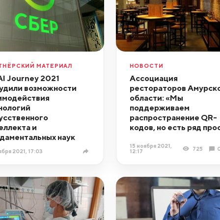
ТНЁРСКИЙ МАТЕРИАЛ
НОВОСТИ
AI Journey 2021
Ассоциация
удили возможности
рестораторов Амурск
имодействия
области: «Мы
нологий
поддерживаем
усственного
распространение QR-
еллекта и
кодов, но есть ряд про
даментальных наук
15 ноября 2021,
725
ября 2021, 17:03
12:17