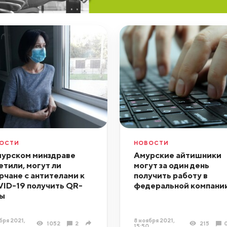
ОСТИ
НОВОСТИ
мурском минздраве
Амурские айтишники
етили, могут ли
могут за один день
рчане с антителами к
получить работу в
ID-19 получить QR-
федеральной компани
ы
бря 2021,
8 ноября 2021,
1052
2
215
15:50