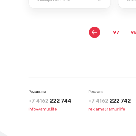
97
9
Редакция
Реклама
+7 4162
222 744
+7 4162
222 742
info@amur.life
reklama@amur.life