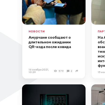
НОВОСТИ
ПАР
Амурчане сообщают о
На 
длительном ожидании
обс
QR-кода после ковида
вза
тех
иск
инт
фун
16 ноября 2021,
579
2
10:29
15 но