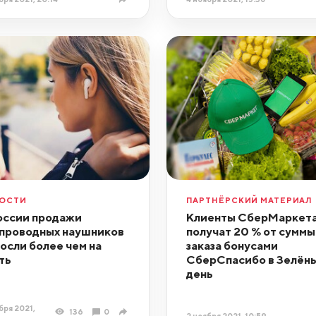
ОСТИ
ПАРТНЁРСКИЙ МАТЕРИАЛ
оссии продажи
Клиенты СберМаркет
проводных наушников
получат 20 % от суммы
осли более чем на
заказа бонусами
ть
СберСпасибо в Зелён
день
бря 2021,
136
0
2 ноября 2021, 10:59