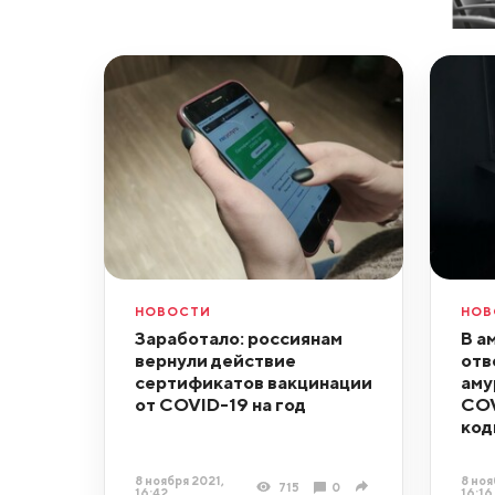
НОВОСТИ
НОВ
Заработало: россиянам
В а
вернули действие
отв
сертификатов вакцинации
аму
от COVID-19 на год
COV
код
8 ноября 2021,
8 ноя
715
0
16:42
16:16