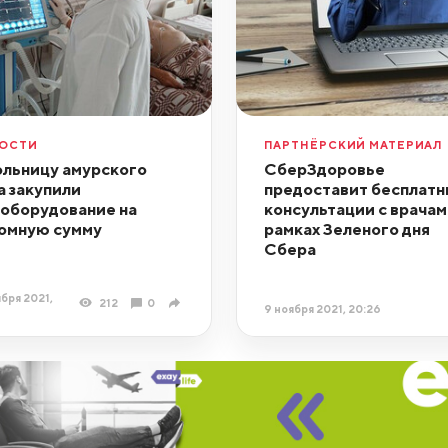
ОСТИ
ПАРТНЁРСКИЙ МАТЕРИАЛ
ольницу амурского
СберЗдоровье
а закупили
предоставит бесплат
оборудование на
консультации с врачам
омную сумму
рамках Зеленого дня
Сбера
ября 2021,
212
0
9 ноября 2021, 20:26