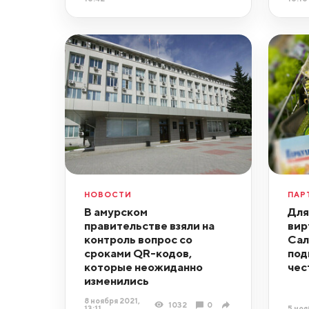
НОВОСТИ
ПАР
В амурском
Для
правительстве взяли на
вир
контроль вопрос со
Сал
сроками QR-кодов,
под
которые неожиданно
чес
изменились
8 ноября 2021,
1032
0
13:11
5 ноя