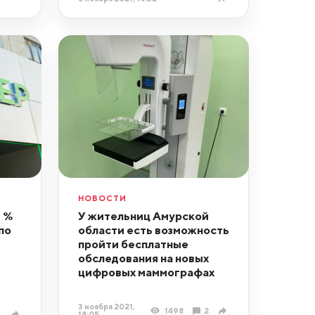
НОВОСТИ
 %
У жительниц Амурской
по
области есть возможность
пройти бесплатные
обследования на новых
цифровых маммографах
3 ноября 2021,
1498
2
18:05