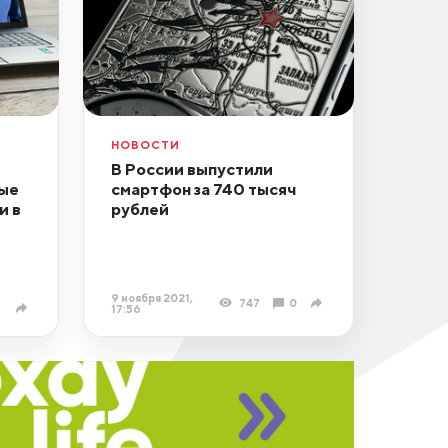
НОВОСТИ
В России выпустили
ные
смартфон за 740 тысяч
и в
рублей
9 ноября 2021,
747
0
17:56