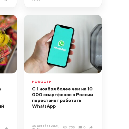
НОВОСТИ
а
С 1 ноября более чем на 10
000 смартфонов в России
перестанет работать
ый
WhatsApp
30 октября 2021,
753
0
21:49