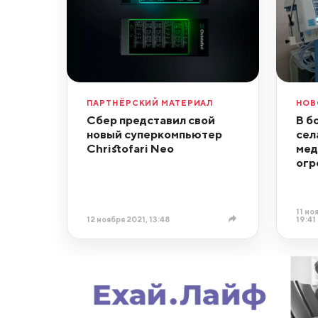
ПАРТНЁРСКИЙ МАТЕРИАЛ
НОВ
Сбер представил свой
В б
новый суперкомпьютер
сел
Christofari Neo
мед
огр
11 но
12 ноября 2021, 13:48
19:41