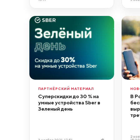
ПАРТНЁРСКИЙ МАТЕРИАЛ
НОВ
Суперскидки до 30 % на
В Р
умные устройства Sber в
бес
Зеленый день
выр
тре
2 ноя
3 ноября 2021, 17:51
15:30