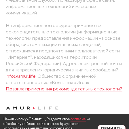
Федеральной службой по надзору в сфере связи,
информационных технологий и массовых
коммуникаций
На информационном ресурсе применяются
рекомендательные технологии (информационные
технологии предоставления информации на основе
сбора, систематизации и анализа сведений,
относящихся к предпочтениям пользователей сети
"Интернет", находящихся на территории
Российской Федерации). Адрес электронной почты
для направления юридически значимых сообщений:
info@amur.life
. Общество с ограниченной
ответственностью «Компания «Игра».
Правила применения рекомендательных технологий
Нажав кнопку «Принять», Вы даете свое
согласие
на
обработку файлов cookie вашего браузера и
использование аналитических сервисов
ПРИНЯТЬ