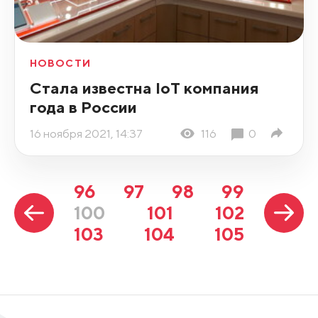
НОВОСТИ
Стала известна IoT компания
года в России
16 ноября 2021, 14:37
116
0
96
97
98
99
100
101
102
103
104
105