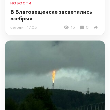
НОВОСТИ
В Благовещенске засветились
«зебры»
сегодня, 17:03
15
0