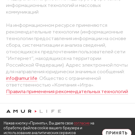
информационных технологий и массовых
коммуникаций
На информационном ресурсе применяются
рекомендательные технологии (информационные
технологии предоставления информации на основе
сбора, систематизации и анализа сведений,
относящихся к предпочтениям пользователей сети
"Интернет", находящихся на территории
Российской Федерации). Адрес электронной почты
для направления юридически значимых сообщений:
info@amur.life
. Общество с ограниченной
ответственностью «Компания «Игра».
Правила применения рекомендательных технологий
Нажав кнопку «Принять», Вы даете свое
согласие
на
обработку файлов cookie вашего браузера и
использование аналитических сервисов
ПРИНЯТЬ