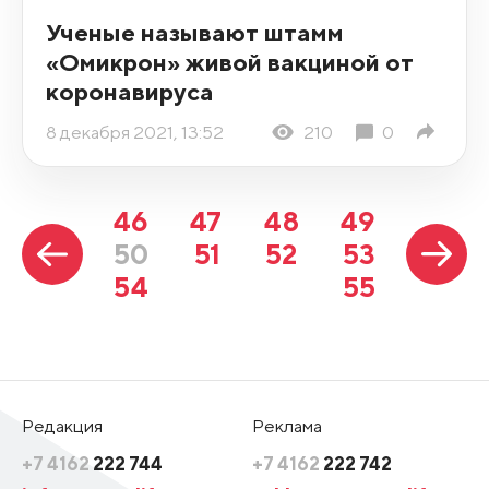
Ученые называют штамм
«Омикрон» живой вакциной от
коронавируса
8 декабря 2021, 13:52
210
0
46
47
48
49
50
51
52
53
54
55
Редакция
Реклама
+7 4162
222 744
+7 4162
222 742