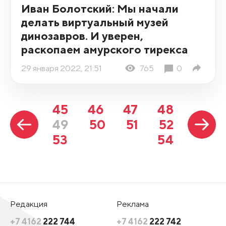
Иван Болотский: Мы начали
делать виртуальный музей
динозавров. И уверен,
раскопаем амурского тирекса
29 января 2022, 21:51
765
0
45
46
47
48
49
50
51
52
53
54
Редакция
Реклама
+7 4162
222 744
+7 4162
222 742