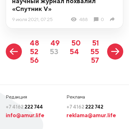
научный журнал похвалил
«Спутник V»
9 июля 2021, 07:25
488
0
48
49
50
51
52
53
54
55
56
57
Редакция
Реклама
+7 4162
222 744
+7 4162
222 742
info@amur.life
reklama@amur.life