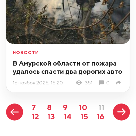
НОВОСТИ
В Амурской области от пожара
удалось спасти два дорогих авто
16 ноября 2025, 15:20
351
0
7
8
9
10
11
12
13
14
15
16