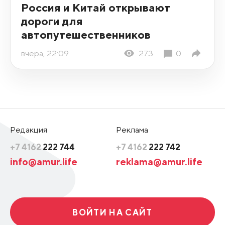
Россия и Китай открывают
дороги для
автопутешественников
вчера, 22:09
273
0
Редакция
Реклама
+7 4162
222 744
+7 4162
222 742
info@amur.life
reklama@amur.life
ВОЙТИ НА САЙТ