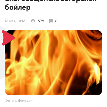
бойлер
18 мая, 14:16
576
0
Фото: pxhere.com