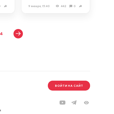
0
9 января, 15:40
442
0
14
ВОЙТИ НА САЙТ
и