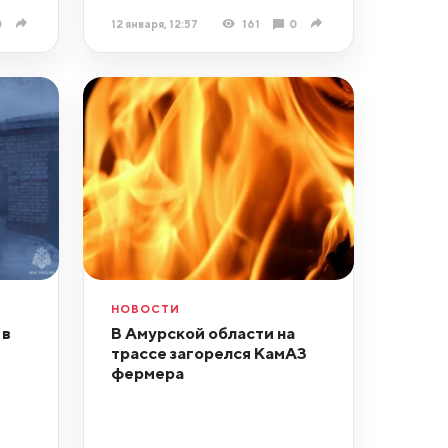
0
12 января, 12:57
161
0
НОВОСТИ
 в
В Амурской области на
трассе загорелся КамАЗ
фермера