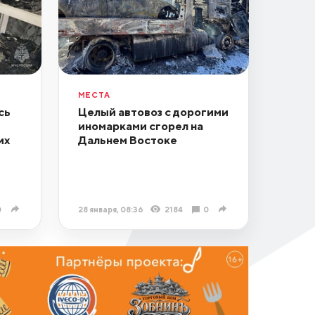
МЕСТА
сь
Целый автовоз с дорогими
иномарками сгорел на
их
Дальнем Востоке
0
28 января, 08:36
2184
0