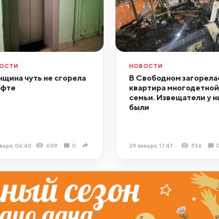
ОСТИ
НОВОСТИ
щина чуть не сгорела
В Свободном загорела
ифте
квартира многодетной
семьи. Извещатели у н
были
варя, 06:40
609
0
29 января, 17:47
536