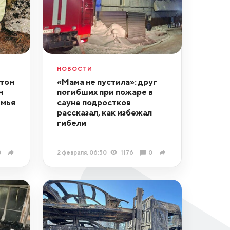
НОВОСТИ
 том
«Мама не пустила»: друг
м
погибших при пожаре в
емья
сауне подростков
рассказал, как избежал
гибели
0
2 февраля, 06:50
1176
0