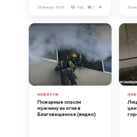
25 января, 18:10
942
1
23 ян
НОВОСТИ
НОВ
Пожарные спасли
Люд
мужчину из огня в
цен
Благовещенске (видео)
гор