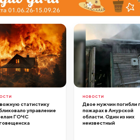
ОСТИ
НОВОСТИ
вожную статистику
Двое мужчин погибли 
бликовало управление
пожарах в Амурской
делам ГОЧС
области. Один из них
говещенска
неизвестный