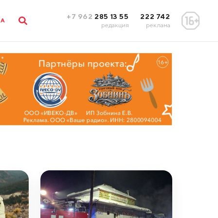
+7 962
285 13 55
222 742
ЛА
редакция
реклама