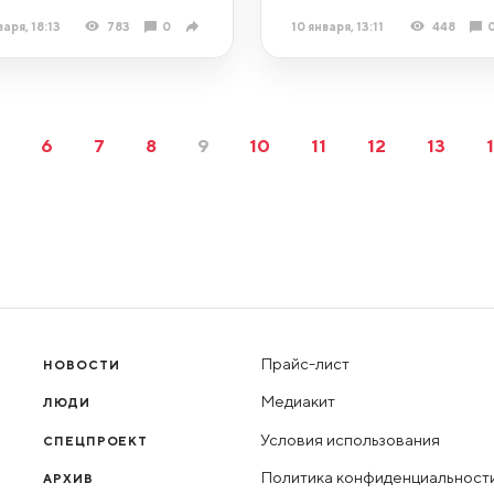
варя, 18:13
783
0
10 января, 13:11
448
5
6
7
8
9
10
11
12
13
Прайс-лист
НОВОСТИ
Медиакит
ЛЮДИ
Условия использования
СПЕЦПРОЕКТ
Политика конфиденциальност
АРХИВ