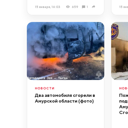
15 января, 16:03
659
1
15 ян
НОВОСТИ
НОВ
Два автомобиля сгорели в
Пож
Амурской области (фото)
под
Аму
Сго