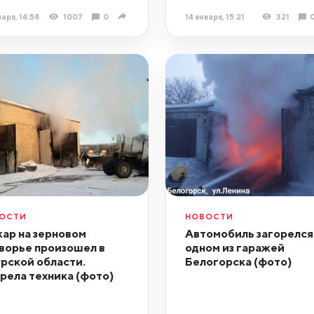
варя, 14:58
1007
0
14 января, 15:21
321
ОСТИ
НОВОСТИ
ар на зерновом
Автомобиль загорелся
ворье произошел в
одном из гаражей
рской области.
Белогорска (фото)
рела техника (фото)