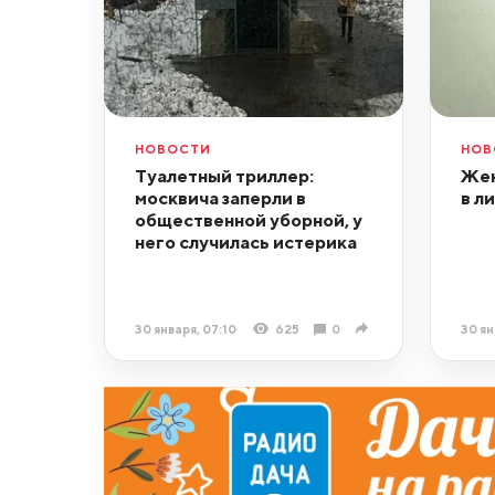
НОВОСТИ
НОВ
Туалетный триллер:
Жен
москвича заперли в
в л
общественной уборной, у
него случилась истерика
30 января, 07:10
625
0
30 ян