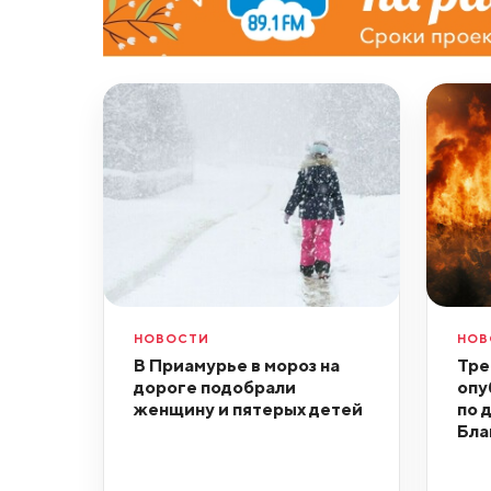
НОВОСТИ
НОВ
В Приамурье в мороз на
Тре
дороге подобрали
опу
женщину и пятерых детей
по 
Бла