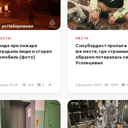
ОСТИ
МЕСТА
ынде при пожаре
Сноубордист пропал в
традали люди и сгорел
же месте, где странны
омобиль (фото)
образом потерялась с
Усольцевых
раля, 15:39
216
0
2 февраля, 08:51
1398