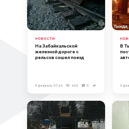
НОВОСТИ
НОВ
На Забайкальской
В Т
железной дороге с
пос
рельсов сошел поезд
авт
5 февраля, 07:36
642
0
3 фев