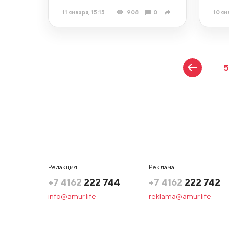
11 января, 15:15
908
0
10 ян
Редакция
Реклама
+7 4162
222 744
+7 4162
222 742
info@amur.life
reklama@amur.life