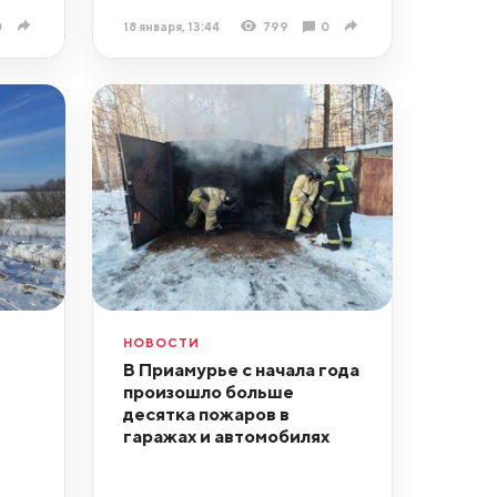
0
18 января, 13:44
799
0
НОВОСТИ
В Приамурье с начала года
произошло больше
десятка пожаров в
гаражах и автомобилях