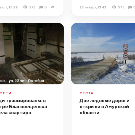
варя, 15:29
273
0
23 января, 13:43
575
ОСТИ
МЕСТА
и травмированы: в
Две ледовые дороги
тре Благовещенска
открыли в Амурской
ела квартира
области