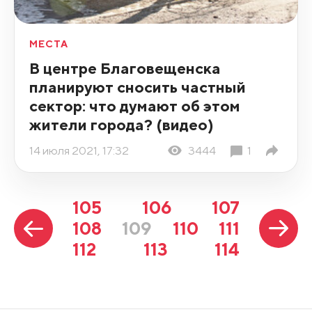
МЕСТА
В центре Благовещенска
планируют сносить частный
сектор: что думают об этом
жители города? (видео)
14 июля 2021, 17:32
3444
1
105
106
107
108
109
110
111
112
113
114