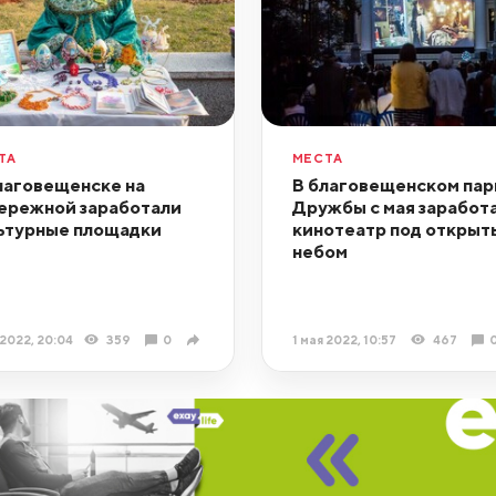
ТА
МЕСТА
лаговещенске на
В благовещенском пар
ережной заработали
Дружбы с мая заработ
ьтурные площадки
кинотеатр под открыт
небом
 2022, 20:04
359
0
1 мая 2022, 10:57
467