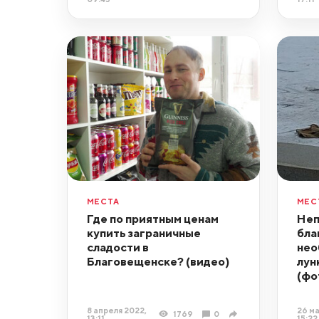
МЕСТА
МЕС
Где по приятным ценам
Неп
купить заграничные
бла
сладости в
нео
Благовещенске? (видео)
лун
(фо
8 апреля 2022,
26 ма
1769
0
13:11
15:22