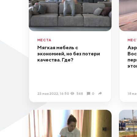
МЕСТА
МЕС
Мягкая мебель с
Аэр
экономией, но без потери
Вос
качества. Где?
пер
это
23 мая 2022, 16:50
548
0
18 ма