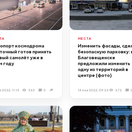
ТА
МЕСТА
опорт космодрома
Изменить фасады, сде
точный готов принять
безопасную парковку: 
вый самолёт уже в
Благовещенске
м году
предложили изменить
одну из территорий в
центре (фото)
я 2022, 11:14
363
0
14 мая 2022, 09:36
672