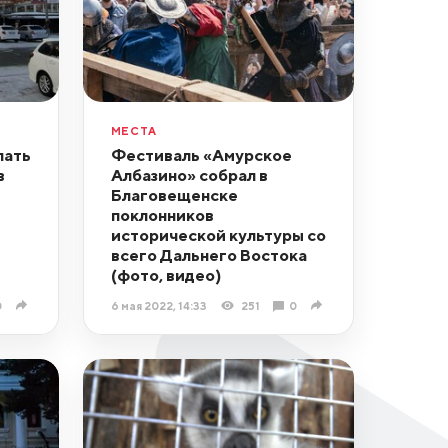
МЕСТА
лать
Фестиваль «Амурское
в
Албазино» собрал в
Благовещенске
поклонников
исторической культуры со
всего Дальнего Востока
(фото, видео)
0
6 мая 2022, 14:33
251
0