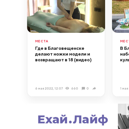
МЕСТА
МЕС
Где в Благовещенске
В Б
делают ножки модели и
наб
возвращают в 18 (видео)
кул
6 мая 2022, 12:07
660
0
1 мая