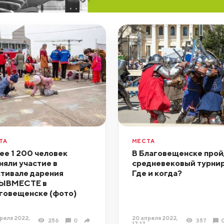
ТА
МЕСТА
ее 1 200 человек
В Благовещенске прой
няли участие в
средневековый турнир
тивале дарения
Где и когда?
ЫВМЕСТЕ в
говещенске (фото)
реля 2022,
20 апреля 2022,
256
0
357
17:17