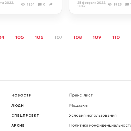
та 2022,
25 февраля 2022,
1254
0
1928
13:47
04
105
106
107
108
109
110
Прайс-лист
НОВОСТИ
Медиакит
ЛЮДИ
Условия использования
СПЕЦПРОЕКТ
Политика конфиденциальност
АРХИВ