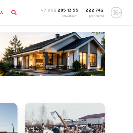
+7 962
285 13 55
222 742
ЛА
редакция
реклама