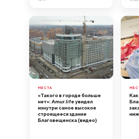
МЕСТА
МЕС
«Такого в городе больше
Как
нет»: Amur.life увидел
Бла
изнутри самое высокое
зак
строящееся здание
ниж
Благовещенска (видео)