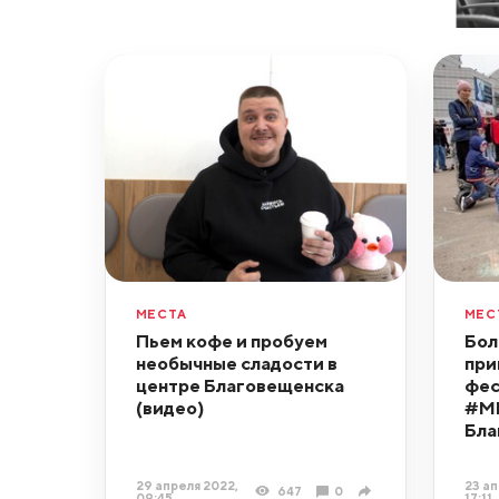
МЕСТА
МЕС
Пьем кофе и пробуем
Бол
необычные сладости в
при
центре Благовещенска
фес
(видео)
#М
Бла
29 апреля 2022,
23 ап
647
0
09:45
17:11