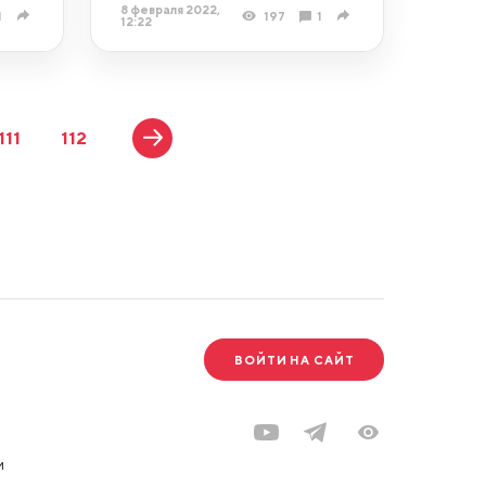
8 февраля 2022,
1
197
1
12:22
111
112
ВОЙТИ НА САЙТ
и