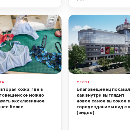
ТА
МЕСТА
 вторая кожа: где в
Благовещенец показал
говещенске можно
как внутри выглядит
азать эксклюзивное
новое самое высокое в
нее белье
городе здание и вид с 
(видео)