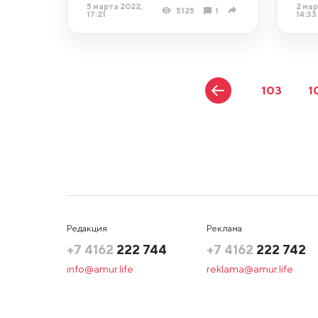
5 марта 2022,
2 мар
5125
1
17:21
14:33
103
1
Редакция
Реклама
+7 4162
222 744
+7 4162
222 742
info@amur.life
reklama@amur.life