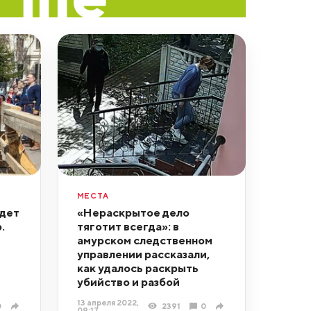
МЕСТА
дет
«Нераскрытое дело
.
тяготит всегда»: в
амурском следственном
управлении рассказали,
как удалось раскрыть
убийство и разбой
13 апреля 2022,
0
2391
0
09:17