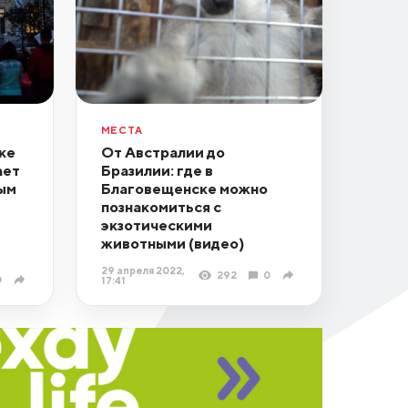
МЕСТА
ке
От Австралии до
ает
Бразилии: где в
ым
Благовещенске можно
познакомиться с
экзотическими
животными (видео)
29 апреля 2022,
292
0
0
17:41