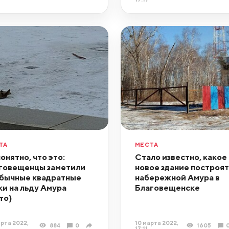
ТА
МЕСТА
онятно, что это:
Стало известно, какое
говещенцы заметили
новое здание построят
бычные квадратные
набережной Амура в
ки на льду Амура
Благовещенске
то)
рта 2022,
10 марта 2022,
884
0
1605
17:11