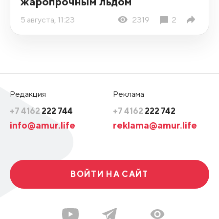
жаропрочным льдом
5 августа, 11:23
2319
2
Редакция
Реклама
+7 4162
222 744
+7 4162
222 742
info@amur.life
reklama@amur.life
ВОЙТИ НА САЙТ