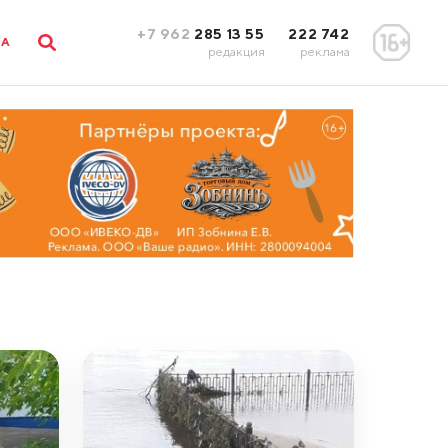
+7 962
285 13 55
222 742
ЛА
редакция
реклама