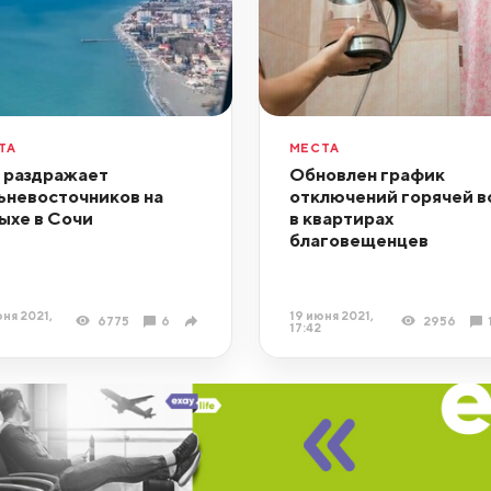
ТА
МЕСТА
 раздражает
Обновлен график
ьневосточников на
отключений горячей в
ыхе в Сочи
в квартирах
благовещенцев
ня 2021,
19 июня 2021,
6775
6
2956
17:42