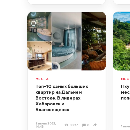
МЕСТА
МЕС
Топ-10 самых больших
Пху
квартир на Дальнем
мес
Востоке. В лидерах
поп
Хабаровск и
Благовещенск
2 июня 2021,
2236
0
1 июн
14:43