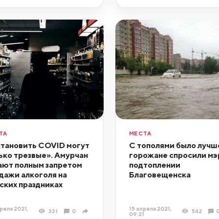
ТА
МЕСТА
тановить COVID могут
С тополями было лучш
ько трезвые». Амурчан
горожане спросили мэ
ают полным запретом
подтоплении
дажи алкоголя на
Благовещенска
ских праздниках
реля 2021,
15 апреля 2021,
331
0
542
09:21