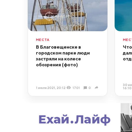
МЕСТА
МЕС
В Благовещенске в
Что
городском парке люди
дал
застряли на колесе
отд
обозрения (фото)
30 ию
1 июля 2021, 20:12
1701
0
16:10