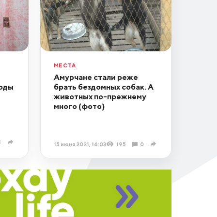
МЕСТА
Амурчане стали реже
оды
брать бездомных собак. А
животных по-прежнему
много (фото)
1
15 июня 2021, 16:03
195
0