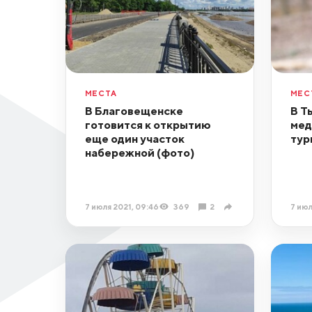
МЕСТА
МЕС
В Благовещенске
В Т
готовится к открытию
мед
еще один участок
тур
набережной (фото)
7 июля 2021, 09:46
369
2
7 июл