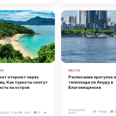
ТА
МЕСТА
кет откроют через
Расписание прогулок н
яц. Как туристы смогут
теплоходе по Амуру в
асть на остров
Благовещенске
31 мая 2021,
13046
я 2021, 17:40
1163
0
14:47