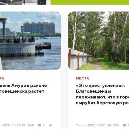
ТА
МЕСТА
вень Амура в районе
«Это преступление».
говещенска растет
Благовещенцы
переживают, что в гор
вырубят березовую р
я 2021, 16:42
868
0
7 июня 2021, 11:27
728