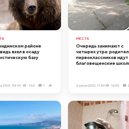
ТА
МЕСТА
ындинском районе
Очередь занимают с
ведь взял в осаду
четырех утра: родител
истическую базу
первоклассников идут 
благовещенские школ
я 2021, 09:01
763
1
6 июля 2021, 11:54
1620