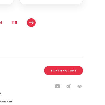
14
115
ВОЙТИ НА САЙТ
и
нальных