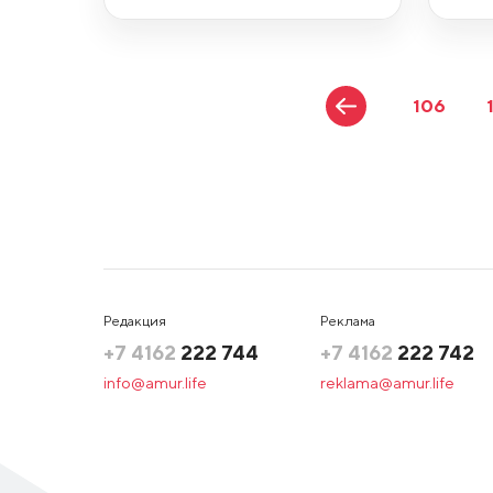
106
Редакция
Реклама
+7 4162
222 744
+7 4162
222 742
info@amur.life
reklama@amur.life