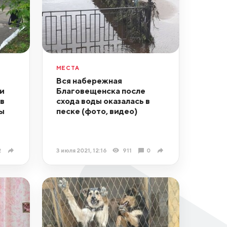
МЕСТА
Вся набережная
и
Благовещенска после
в
схода воды оказалась в
ы
песке (фото, видео)
2
3 июля 2021, 12:16
911
0