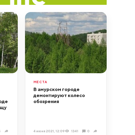
МЕСТА
В амурском городе
демонтируют колесо
оде
обозрения
ощу
4
4 июня 2021, 12:09
1341
0