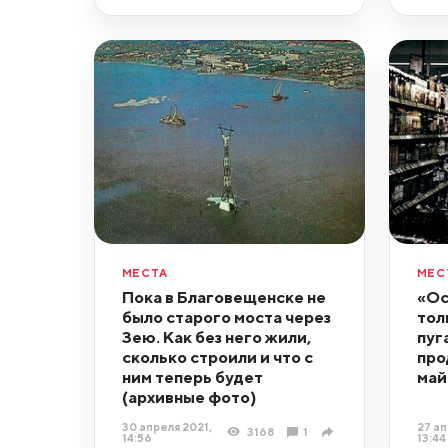
МЕСТА
МЕС
Пока в Благовещенске не
«Ос
было старого моста через
тол
Зею. Как без него жили,
пуг
сколько строили и что с
про
ним теперь будет
май
(архивные фото)
30 апреля 2021,
27 ап
3168
1
14:56
13:44