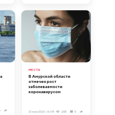
МЕСТА
а
В Амурской области
отмечен рост
заболеваемости
коронавирусом
0
21 мая 2021, 16:09
245
0