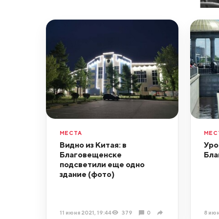
МЕСТА
МЕС
Видно из Китая: в
Уро
Благовещенске
Бла
подсветили еще одно
здание (фото)
11 июня 2021, 19:44
379
0
8 июн