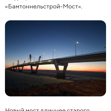
«Бамтоннельстрой-Мост».
Новый мост длиннее старого