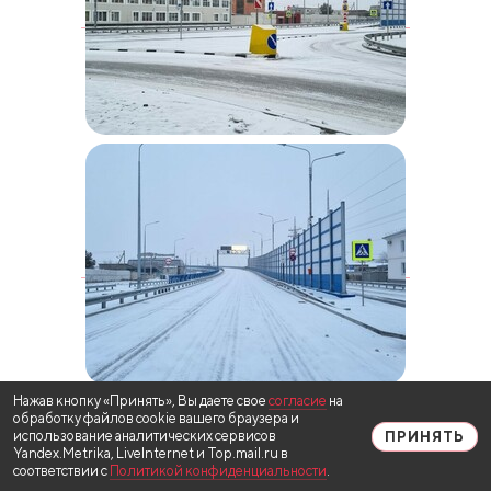
Нажав кнопку «Принять», Вы даете свое
согласие
на
обработку файлов cookie вашего браузера и
использование аналитических сервисов
ПРИНЯТЬ
Yandex.Metrika, LiveInternet и Top.mail.ru в
соответствии с
Политикой конфиденциальности
.