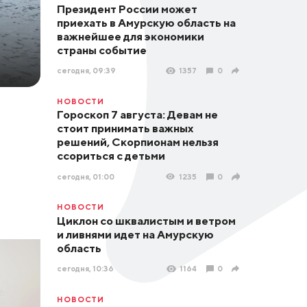
Президент России может
приехать в Амурскую область на
важнейшее для экономики
страны событие
сегодня, 09:39
1357
0
НОВОСТИ
Гороскоп 7 августа: Девам не
стоит принимать важных
решений, Скорпионам нельзя
ссориться с детьми
сегодня, 01:00
1235
0
НОВОСТИ
Циклон со шквалистым и ветром
и ливнями идет на Амурскую
область
сегодня, 10:36
1164
0
НОВОСТИ