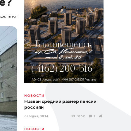
е?
оделиться
НОВОСТИ
Назван средний размер пенсии
россиян
сегодня, 08:14
3162
1
НОВОСТИ