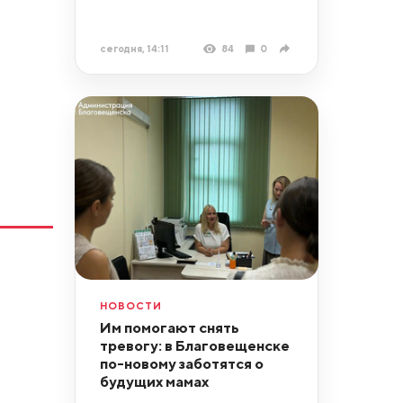
сегодня, 14:11
84
0
НОВОСТИ
Им помогают снять
тревогу: в Благовещенске
по-новому заботятся о
будущих мамах