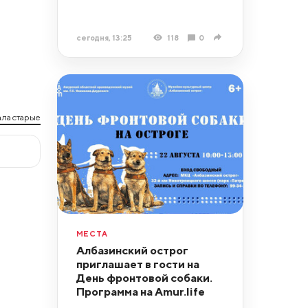
сегодня, 13:25
118
0
ла старые
МЕСТА
Албазинский острог
приглашает в гости на
День фронтовой собаки.
Программа на Amur.life