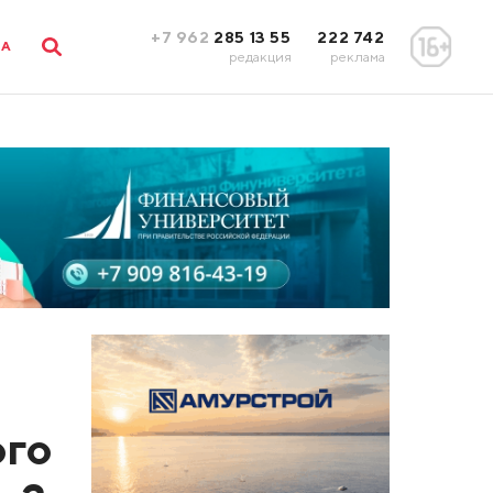
+7 962
285 13 55
222 742
ЛА
редакция
реклама
ого