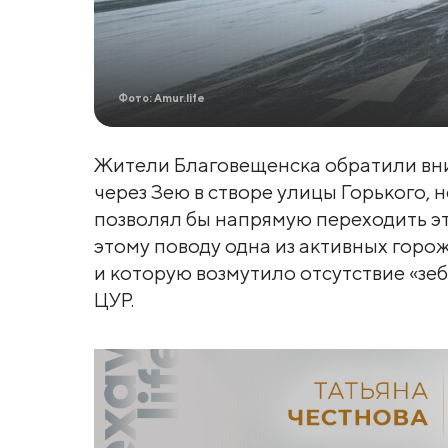
Фото: Amur.life
Жители Благовещенска обратили вним
через Зею в створе улицы Горького,
позволял бы напрямую переходить эт
этому поводу одна из активных горож
и которую возмутило отсутствие «зе
ЦУР.