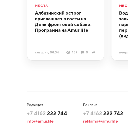
МЕСТА
МЕС
Албазинский острог
Вод
приглашает в гости на
зал
День фронтовой собаки.
пар
Программа на Amur.life
пер
(ви
сегодня, 08:54
157
0
вчера
Редакция
Реклама
+7 4162
222 744
+7 4162
222 742
info@amur.life
reklama@amur.life