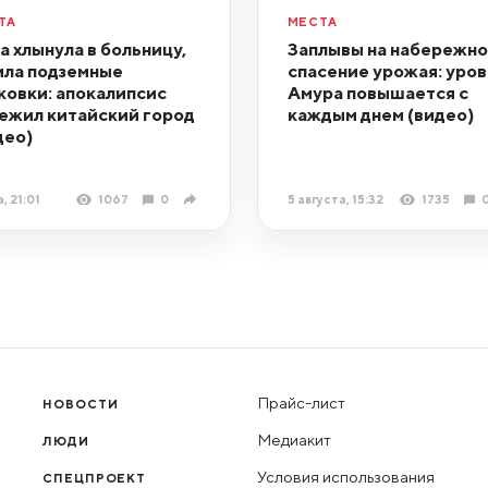
ТА
МЕСТА
а хлынула в больницу,
Заплывы на набережно
ила подземные
спасение урожая: уро
ковки: апокалипсис
Амура повышается с
ежил китайский город
каждым днем (видео)
део)
, 21:01
1067
0
5 августа, 15:32
1735
Прайс-лист
НОВОСТИ
Медиакит
ЛЮДИ
Условия использования
СПЕЦПРОЕКТ