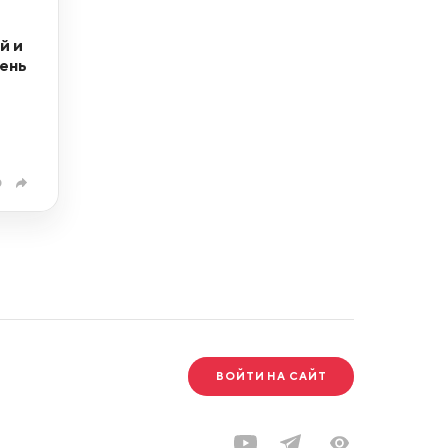
й и
вень
0
ВОЙТИ НА САЙТ