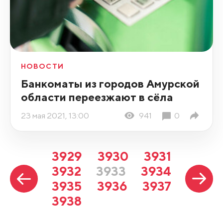
НОВОСТИ
Банкоматы из городов Амурской
области переезжают в сёла
23 мая 2021, 13:00
941
0
3929
3930
3931
3932
3933
3934
3935
3936
3937
3938