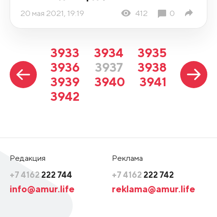
20 мая 2021, 19:19
412
0
3933
3934
3935
3936
3937
3938
3939
3940
3941
3942
Редакция
Реклама
+7 4162
222 744
+7 4162
222 742
info@amur.life
reklama@amur.life