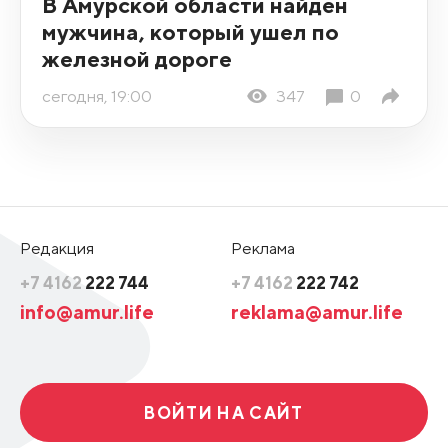
В Амурской области найден
мужчина, который ушел по
железной дороге
сегодня, 19:00
347
0
Редакция
Реклама
+7 4162
222 744
+7 4162
222 742
info@amur.life
reklama@amur.life
ВОЙТИ НА САЙТ