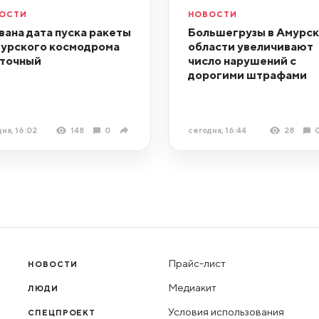
ОСТИ
НОВОСТИ
вана дата пуска ракеты
Большегрузы в Амурс
мурского космодрома
области увеличивают
точный
число нарушений с
дорогими штрафами
ня, 16:02
148
0
сегодня, 16:44
28
Прайс-лист
НОВОСТИ
Медиакит
ЛЮДИ
Условия использования
СПЕЦПРОЕКТ