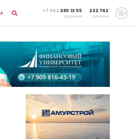
+7 962
285 13 55
222 742
ЛА
редакция
реклама