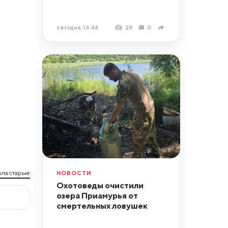
сегодня, 16:44
28
0
ла старые
НОВОСТИ
Охотоведы очистили
озера Приамурья от
смертельных ловушек