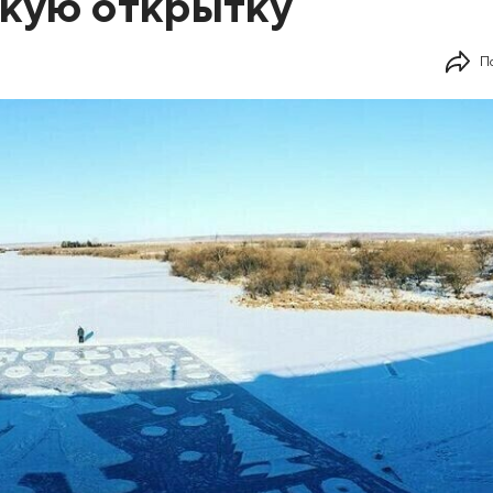
скую открытку
П