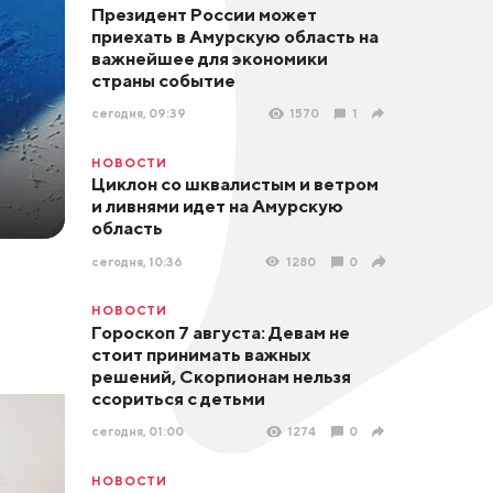
Президент России может
приехать в Амурскую область на
важнейшее для экономики
страны событие
сегодня, 09:39
1570
1
НОВОСТИ
Циклон со шквалистым и ветром
и ливнями идет на Амурскую
область
сегодня, 10:36
1280
0
НОВОСТИ
Гороскоп 7 августа: Девам не
стоит принимать важных
решений, Скорпионам нельзя
ссориться с детьми
сегодня, 01:00
1274
0
НОВОСТИ