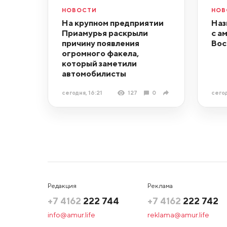
НОВОСТИ
НОВ
На крупном предприятии
Наз
Приамурья раскрыли
с а
причину появления
Вос
огромного факела,
который заметили
автомобилисты
сегодня, 16:21
127
0
сегод
Редакция
Реклама
+7 4162
222 744
+7 4162
222 742
info@amur.life
reklama@amur.life