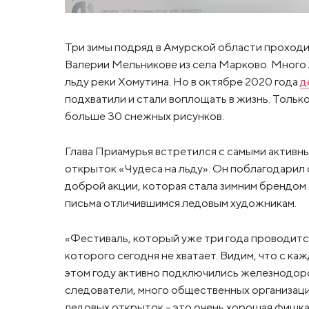
Три зимы подряд в Амурской области проходи
Валерии Мельникове из села Марково. Много 
льду реки Хомутина. Но в октябре 2020 года
д
подхватили и стали воплощать в жизнь. Только
больше 30 снежных рисунков.
Глава Приамурья встретился с самыми активн
открыток «Чудеса на льду». Он поблагодарил
доброй акции, которая стала зимним брендом
письма отличившимся ледовым художникам.
«Фестиваль, который уже три года проводится
которого сегодня не хватает. Видим, что с ка
этом году активно подключились железнодоро
следователи, много общественных организаци
ледовых открыток – это очень хорошая фишка.