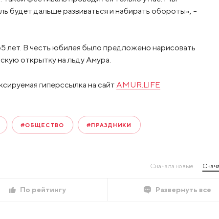
ль будет дальше развиваться и набирать обороты», –
65 лет. В честь юбилея было предложено нарисовать
скую открытку на льду Амура.
ксируемая гиперссылка на сайт
AMUR.LIFE
#ОБЩЕСТВО
#ПРАЗДНИКИ
Сначала новые
Снача
По рейтингу
Развернуть все