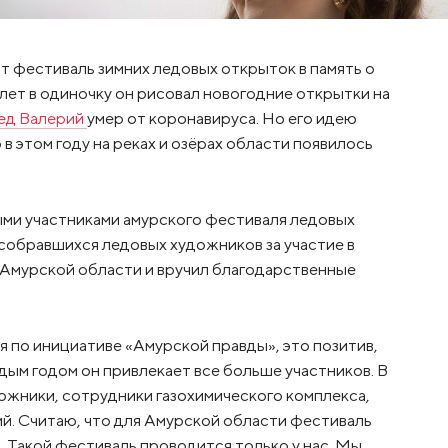
т фестиваль зимних ледовых открыток в память о
лет в одиночку он рисовал новогодние открытки на
ед Валерий
умер от коронавируса. Но его идею
 в этом году на реках и озёрах области появилось
ыми участниками амурского фестиваля ледовых
 собравшихся ледовых художников за участие в
 Амурской области и вручил благодарственные
 по инициативе «Амурской правды», это позитив,
ждым годом он привлекает все больше участников. В
жники, сотрудники газохимического комплекса,
й. Считаю, что для Амурской области фестиваль
 Такой фестиваль проводится только у нас. Мы