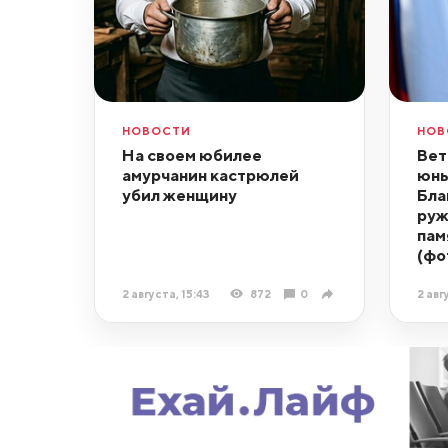
НОВОСТИ
НОВ
На своем юбилее
Вет
амурчанин кастрюлей
юны
убил женщину
Бла
руж
пам
(фо
2 августа, 15:43
872
0
2 авг