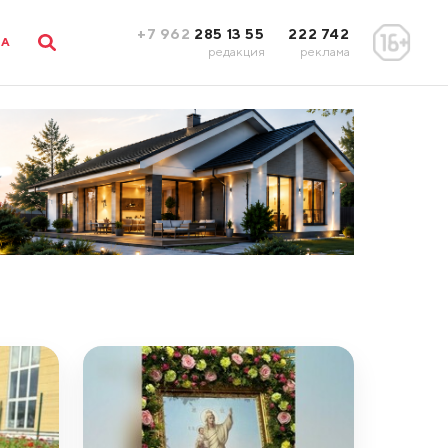
+7 962
285 13 55
222 742
ЛА
редакция
реклама