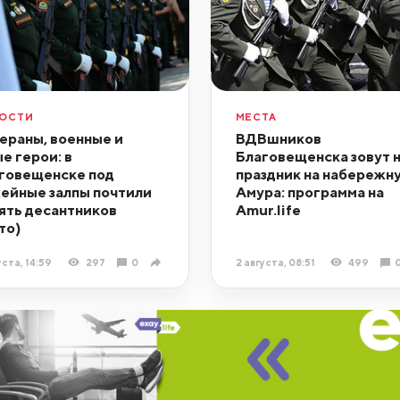
ОСТИ
МЕСТА
ераны, военные и
ВДВшников
е герои: в
Благовещенска зовут 
говещенске под
праздник на набережн
ейные залпы почтили
Амура: программа на
ять десантников
Amur.life
то)
уста, 14:59
297
0
2 августа, 08:51
499