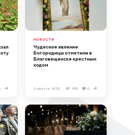
НОВОСТИ
зал
Чудесное явление
боту
Богородицы отметили в
Благовещенске крестным
ходом
0
2 августа, 18:53
389
0