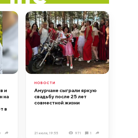
НОВОСТИ
в и
Амурчане сыграли яркую
н на
свадьбу после 25 лет
совместной жизни
т в
0
21 июля, 19:55
971
1