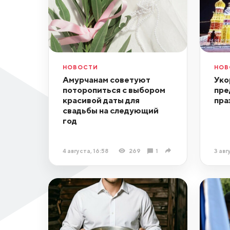
НОВОСТИ
НОВ
Амурчанам советуют
Уко
поторопиться с выбором
пре
красивой даты для
пра
свадьбы на следующий
год
4 августа, 16:58
269
1
3 авг