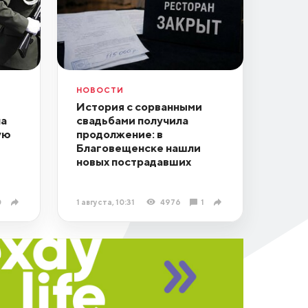
НОВОСТИ
История с сорванными
на
свадьбами получила
ую
продолжение: в
Благовещенске нашли
новых пострадавших
0
1 августа, 10:31
4976
1