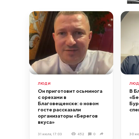
ЛЮДИ
ЛЮ
Он приготовит осьминога
В Б
с орехами в
«Бе
Благовещенске: о новом
Бур
госте рассказали
спе
организаторы «Берегов
вкуса»
31 июля, 17:03
452
0
30 ию