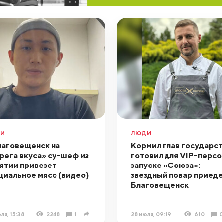
ДИ
ЛЮДИ
лаговещенск на
Кормил глав государст
рега вкуса» су-шеф из
готовил для VIP-персо
ятии привезет
запуске «Союза»:
циальное мясо (видео)
звездный повар приеде
Благовещенск
ля, 15:38
2248
1
28 июля, 09:19
610