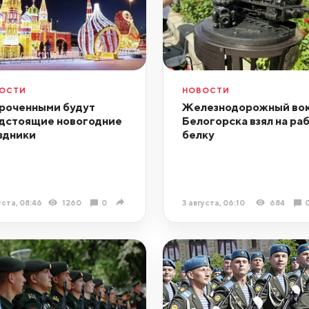
ОСТИ
НОВОСТИ
роченными будут
Железнодорожный вок
дстоящие новогодние
Белогорска взял на ра
здники
белку
уста, 08:46
1260
0
3 августа, 06:10
684