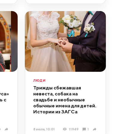
ЛЮДИ
Трижды сбежавшая
уса»
невеста, собака на
ь с
свадьбе и необычные
обычные имена для детей.
Истории из ЗАГСа
0
8 июля, 10:01
11949
1