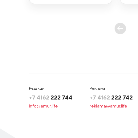
Редакция
Реклама
+7 4162
222 744
+7 4162
222 742
info@amur.life
reklama@amur.life