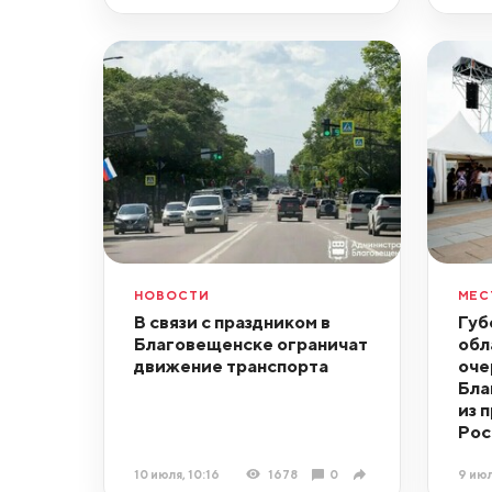
НОВОСТИ
МЕС
В связи с праздником в
Губ
Благовещенске ограничат
обл
движение транспорта
оче
Бла
из 
Рос
10 июля, 10:16
1678
0
9 июл