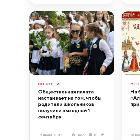
НОВОСТИ
МЕС
Общественная палата
На 
настаивает на том, чтобы
«Ал
родители школьников
при
получили выходной 1
сентября
19 июля, 11:07
486
0
16 ию