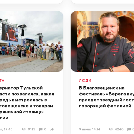
ТА
ЛЮДИ
ернатор Тульской
В Благовещенск на
асти похвалился, какая
фестиваль «Берега вк
редь выстроилась в
приедет звездный гост
говещенске к товарам
говорящей фамилией
пряничной столицы
сии
я, 17:45
9115
0
9 июля, 14:14
4240