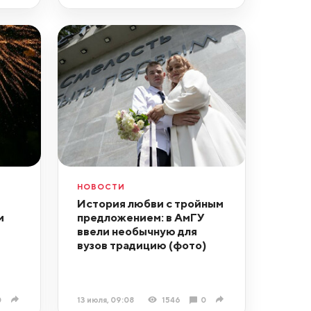
НОВОСТИ
История любви с тройным
и
предложением: в АмГУ
ввели необычную для
вузов традицию (фото)
0
13 июля, 09:08
1546
0