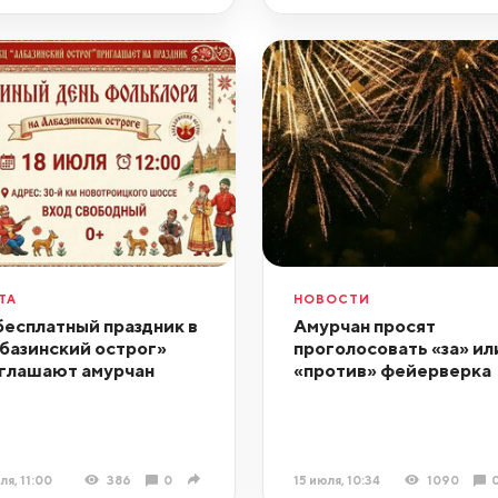
ТА
НОВОСТИ
бесплатный праздник в
Амурчан просят
базинский острог»
проголосовать «за» ил
глашают амурчан
«против» фейерверка
ля, 11:00
386
0
15 июля, 10:34
1090