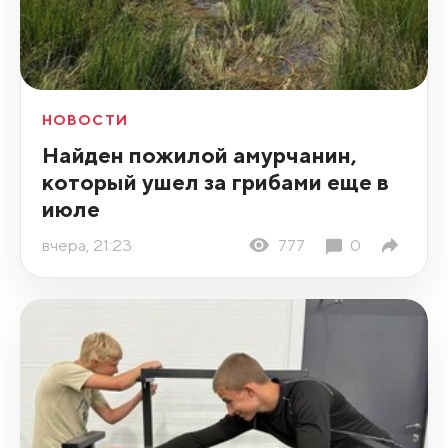
НОВОСТИ
Найден пожилой амурчанин,
который ушел за грибами еще в
июле
вчера, 21:23
777
0