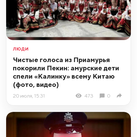
ЛЮДИ
Чистые голоса из Приамурья
покорили Пекин: амурские дети
спели «Калинку» всему Китаю
(фото, видео)
20 июля, 15:31
473
0