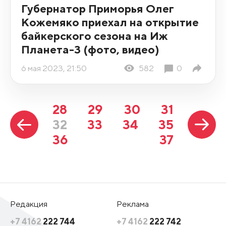
Губернатор Приморья Олег
Кожемяко приехал на открытие
байкерского сезона на Иж
Планета-3 (фото, видео)
6 мая 2023, 21:50
582
0
28
29
30
31
32
33
34
35
36
37
Редакция
Реклама
+7 4162
222 744
+7 4162
222 742