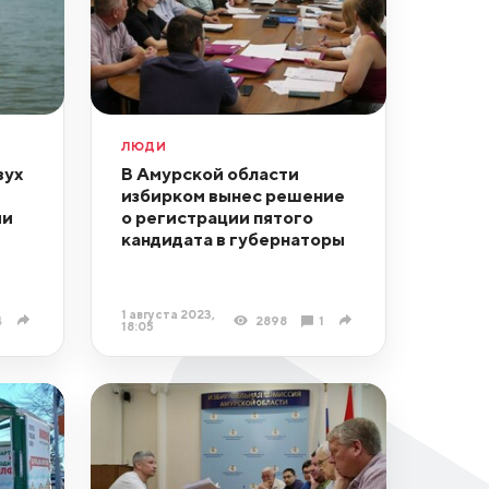
ЛЮДИ
вух
В Амурской области
избирком вынес решение
ми
о регистрации пятого
кандидата в губернаторы
1 августа 2023,
4
2898
1
18:05