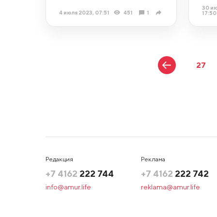
30 ию
4 июля 2023, 07:51
451
1
17:50
27
Редакция
Реклама
+7 4162
222 744
+7 4162
222 742
info@amur.life
reklama@amur.life