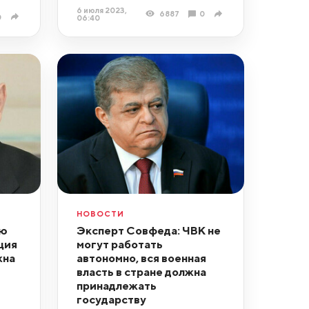
6 июля 2023,
6887
0
0
06:40
НОВОСТИ
ью
Эксперт Совфеда: ЧВК не
ция
могут работать
жна
автономно, вся военная
власть в стране должна
принадлежать
государству