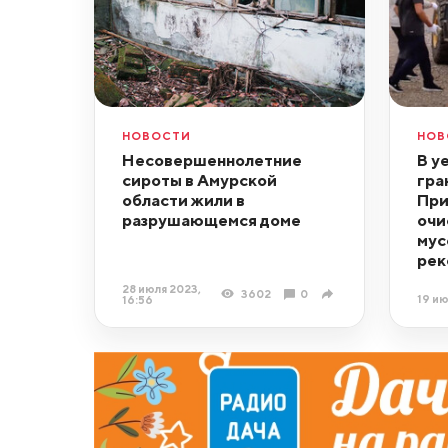
НОВОСТИ
НОВ
Несовершеннолетние
В у
сироты в Амурской
гра
области жили в
При
разрушающемся доме
очи
мус
рек
28 июля 2023,
3602
0
19 ию
16:56