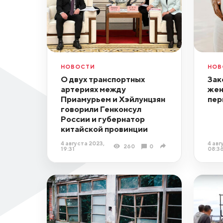
НОВОСТИ
НОВ
О двух транспортных
Зак
артериях между
жен
Приамурьем и Хэйлунцзян
пер
говорили Генконсул
России и губернатор
китайской провинции
4 августа 2023,
4 авг
260
0
19:31
08:3