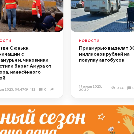
ОСТИ
НОВОСТИ
езде Сюнькэ,
Приамурью выделят 3
ничащим с
миллионов рублей на
амурьем, чиновники
покупку автобусов
стили берег Амура от
ора, нанесённого
ой
17 июля 2023,
374
ля 2023, 08:47
112
0
20:39