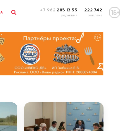
+7 962
285 13 55
222 742
ЛА
редакция
реклама