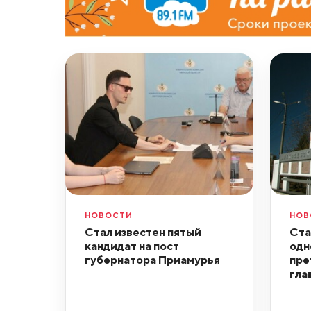
НОВОСТИ
НОВ
Стал известен пятый
Ста
кандидат на пост
одн
губернатора Приамурья
пре
гла