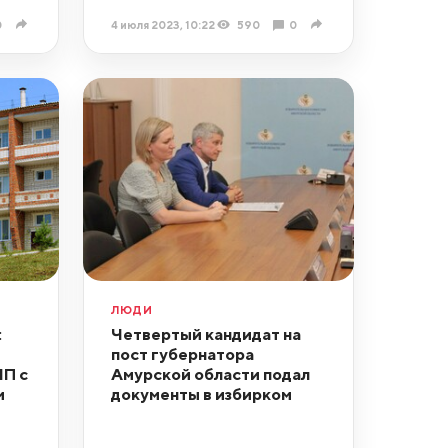
0
4 июля 2023, 10:22
590
0
ЛЮДИ
:
Четвертый кандидат на
пост губернатора
ЧП с
Амурской области подал
м
документы в избирком