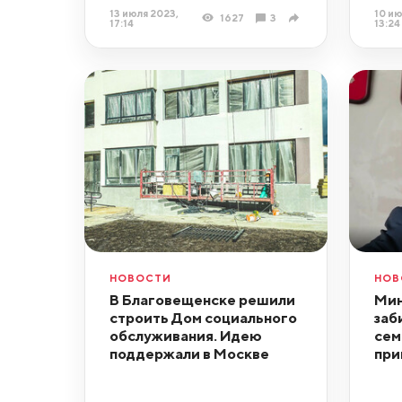
13 июля 2023,
10 ию
1627
3
17:14
13:24
НОВОСТИ
НОВ
В Благовещенске решили
Мин
строить Дом социального
заб
обслуживания. Идею
сем
поддержали в Москве
при