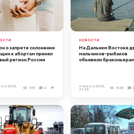
ОСТИ
НОВОСТИ
он о запрете склонения
На Дальнем Востоке д
щин к абортам принял
мальчиков-рыбаков
вый регион России
объявили браконьера
уста 2023,
4 августа 2023,
355
0
5185
6
07:40