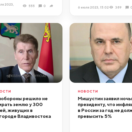
ля 2023,
555
0
6 июля 2023, 15:02
389
ОСТИ
НОВОСТИ
обороны решило не
Мишустин заявил ноч
ирать землю у 300
президенту, что инфля
ей, живущих в
в России за год не дол
городе Владивостока
превысить 5%