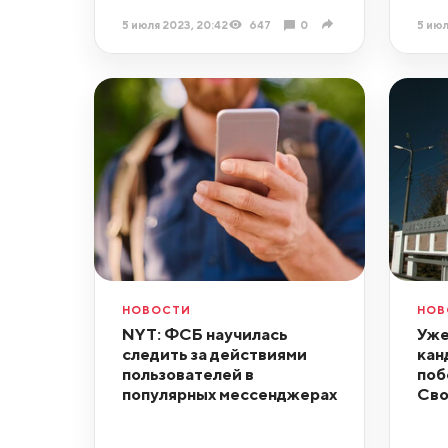
5 июля 2023, 20:42
647
0
5 июл
НОВОСТИ
НОВ
NYT: ФСБ научилась
Уже
следить за действиями
кан
пользователей в
поб
популярных мессенджерах
Сво