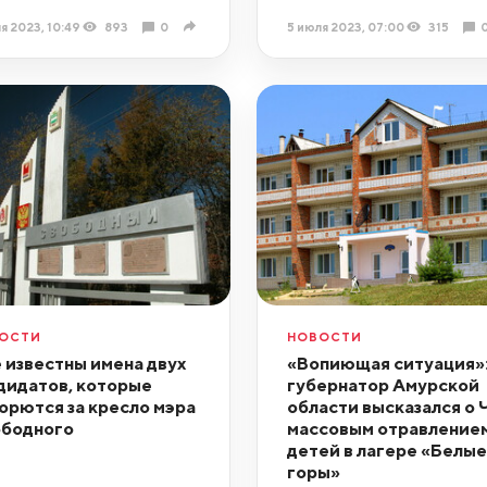
я 2023, 10:49
893
0
5 июля 2023, 07:00
315
ОСТИ
НОВОСТИ
 известны имена двух
«Вопиющая ситуация»
дидатов, которые
губернатор Амурской
орются за кресло мэра
области высказался о 
бодного
массовым отравление
детей в лагере «Белые
горы»