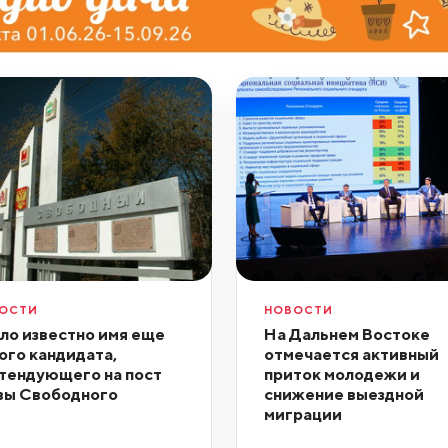
ОСТИ
НОВОСТИ
ло известно имя еще
На Дальнем Востоке
ого кандидата,
отмечается активный
тендующего на пост
приток молодежи и
вы Свободного
снижение выездной
миграции