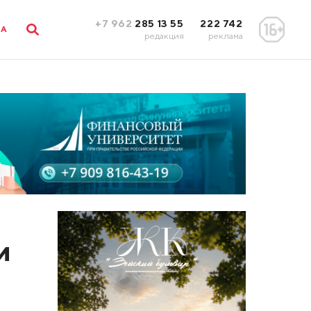
+7 962
285 13 55
222 742
ЛА
редакция
реклама
и