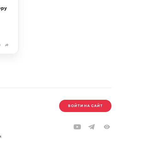
еру
0
ВОЙТИ НА САЙТ
и