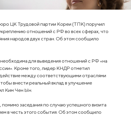
юро ЦК Трудовой партии Кореи (ТПК) поручил
укреплению отношений с РФ во всех сферах, что
яния народов двух стран. Об этом сообщило
р необходима для выведения отношений с РФ «на
оссии». Кроме того, лидер КНДР отметил
модействие между соответствующими отраслями
чтобы внести реальный вклад в улучшение
ил Ким Чен Ын.
 помимо заседания по случаю успешного визита
ем в честь этого события. Об этом сообщило