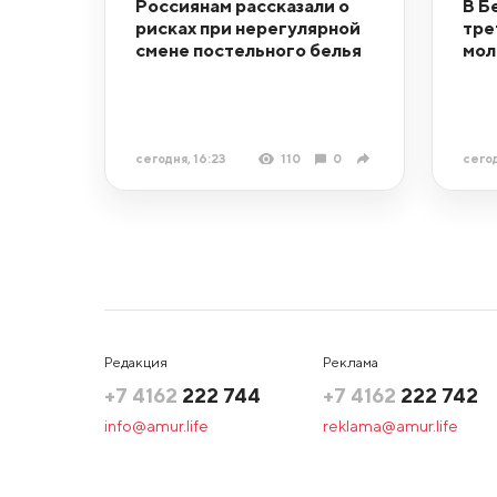
Россиянам рассказали о
В Б
рисках при нерегулярной
тре
смене постельного белья
мол
сегодня, 16:23
110
0
сегод
Редакция
Реклама
+7 4162
222 744
+7 4162
222 742
info@amur.life
reklama@amur.life