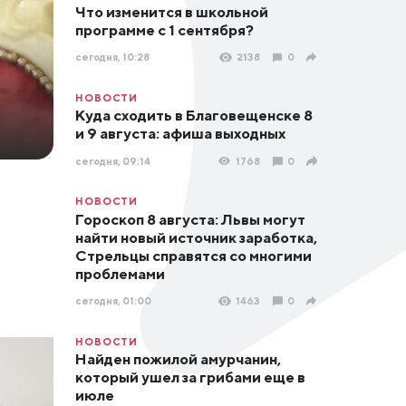
Что изменится в школьной
программе с 1 сентября?
сегодня, 10:28
2138
0
НОВОСТИ
Куда сходить в Благовещенске 8
и 9 августа: афиша выходных
сегодня, 09:14
1768
0
НОВОСТИ
Гороскоп 8 августа: Львы могут
найти новый источник заработка,
Стрельцы справятся со многими
проблемами
сегодня, 01:00
1463
0
НОВОСТИ
Найден пожилой амурчанин,
который ушел за грибами еще в
июле