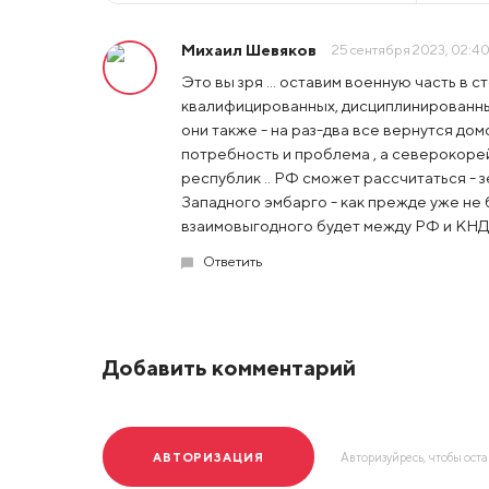
Михаил Шевяков
25 сентября 2023, 02:4
Это вы зря ... оставим военную часть в ст
квалифицированных, дисциплинированных
они также - на раз-два все вернутся дом
потребность и проблема , а северокорей
республик .. РФ сможет рассчитаться - 
Западного эмбарго - как прежде уже не б
взаимовыгодного будет между РФ и КНДР
Ответить
Добавить комментарий
АВТОРИЗАЦИЯ
Авторизуйресь, чтобы ост