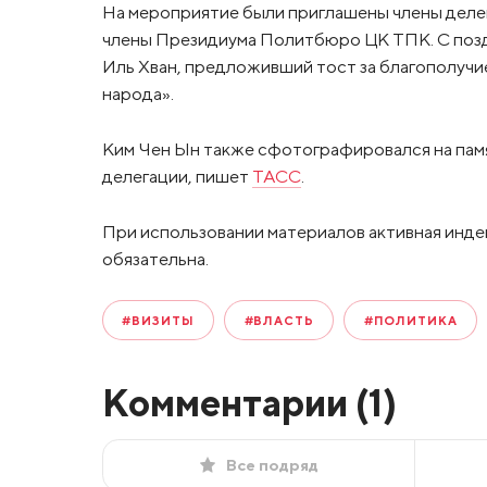
На мероприятие были приглашены члены деле
члены Президиума Политбюро ЦК ТПК. С поз
Иль Хван, предложивший тост за благополучи
народа».
Ким Чен Ын также сфотографировался на памя
делегации, пишет
ТАСС
.
При использовании материалов активная инде
обязательна.
#ВИЗИТЫ
#ВЛАСТЬ
#ПОЛИТИКА
Комментарии (
1
)
Все подряд