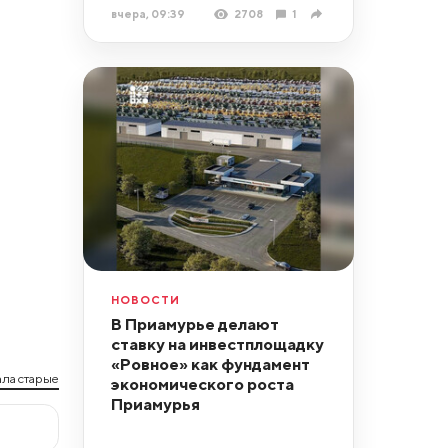
вчера, 09:39
2708
1
НОВОСТИ
В Приамурье делают
ставку на инвестплощадку
«Ровное» как фундамент
ла старые
экономического роста
Приамурья