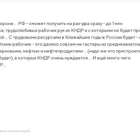
0
ороне ... РФ - сможет получить на раз-два сразу - до 1 млн
, трудолюбивых рабочих рук из КНДР и с которыми не будет пр
ой ... С трудовыми ресурсами в ближайшие годы в России будет - 
ские рабочие - это далеко совсем не гастеры из среднеазиатск
зерновыми, нефтью и нефтепродуктами ... (надо же это пристроит
удет), в которых КНДР очень нуждается.... И ещё много чего
...
авить комментарий.