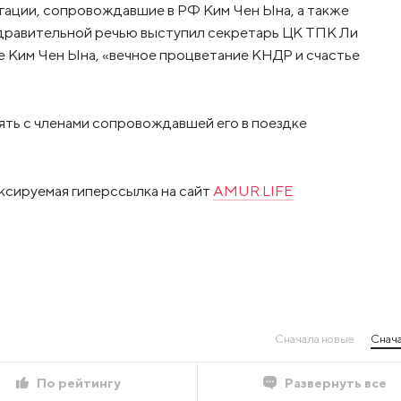
гации, сопровождавшие в РФ Ким Чен Ына, а также
дравительной речью выступил секретарь ЦК ТПК Ли
е Ким Чен Ына, «вечное процветание КНДР и счастье
ть с членами сопровождавшей его в поездке
ксируемая гиперссылка на сайт
AMUR.LIFE
Сначала новые
Снача
По рейтингу
Развернуть все