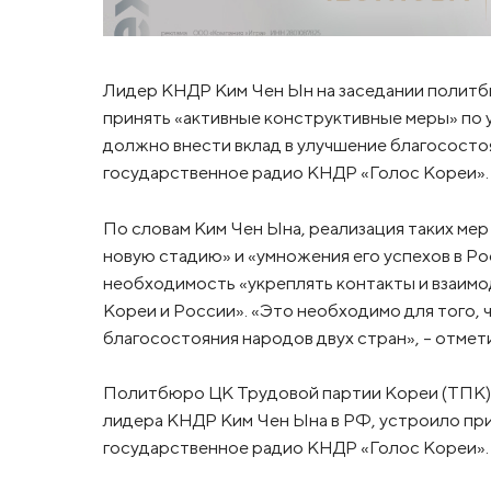
Лидер КНДР Ким Чен Ын на заседании политб
принять «активные конструктивные меры» по 
должно внести вклад в улучшение благососто
государственное радио КНДР «Голос Кореи».
По словам Ким Чен Ына, реализация таких ме
новую стадию» и «умножения его успехов в Р
необходимость «укреплять контакты и взаи
Кореи и России». «Это необходимо для того, 
благосостояния народов двух стран», - отмет
Политбюро ЦК Трудовой партии Кореи (ТПК),
лидера КНДР Ким Чен Ына в РФ, устроило при
государственное радио КНДР «Голос Кореи».