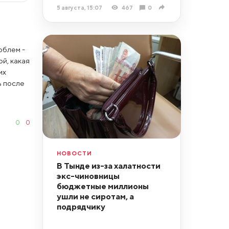
5 августа, 15:07
467
0
облем -
ой, какая
их
ь после
0
0
НОВОСТИ
В Тынде из-за халатности
экс-чиновницы
бюджетные миллионы
ушли не сиротам, а
подрядчику