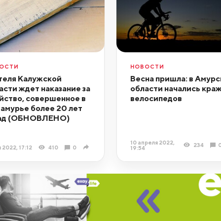
ОСТИ
НОВОСТИ
еля Калужской
Весна пришла: в Амур
асти ждет наказание за
области начались кра
йство, совершенное в
велосипедов
амурье более 20 лет
ад (ОБНОВЛЕНО)
10 апреля 2022,
234
я 2022, 17:12
410
0
19:54