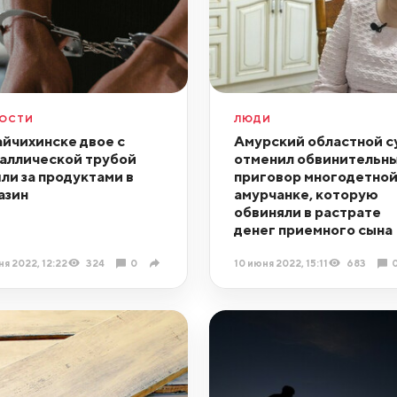
ОСТИ
ЛЮДИ
айчихинске двое с
Амурский областной с
аллической трубой
отменил обвинительн
ли за продуктами в
приговор многодетно
азин
амурчанке, которую
обвиняли в растрате
денег приемного сына
ня 2022, 12:22
324
0
10 июня 2022, 15:11
683