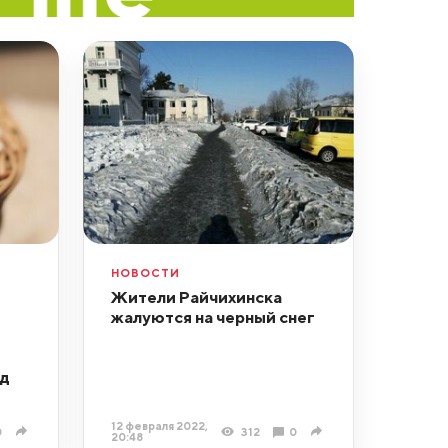
НОВОСТИ
Жители Райчихинска
жалуются на черный снег
уд
12 февраля 2022,
0
312
0
20:48