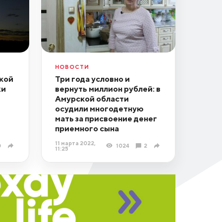
НОВОСТИ
ской
Три года условно и
жи
вернуть миллион рублей: в
Амурской области
осудили многодетную
мать за присвоение денег
приемного сына
11 марта 2022,
0
1024
2
11:25