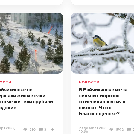
ОСТИ
НОВОСТИ
айчихинске не
В Райчихинске из-за
давали живые елки.
сильных морозов
тные жители срубили
отменили занятия в
одские
школах. Что в
Благовещенске?
аря 2022,
23 декабря 2021,
910
3
1592
0
16:36