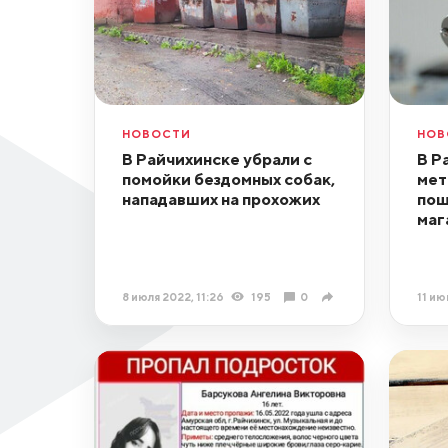
НОВОСТИ
НОВ
В Райчихинске убрали с
В Р
помойки бездомных собак,
мет
нападавших на прохожих
пош
маг
8 июля 2022, 11:26
195
0
11 ию