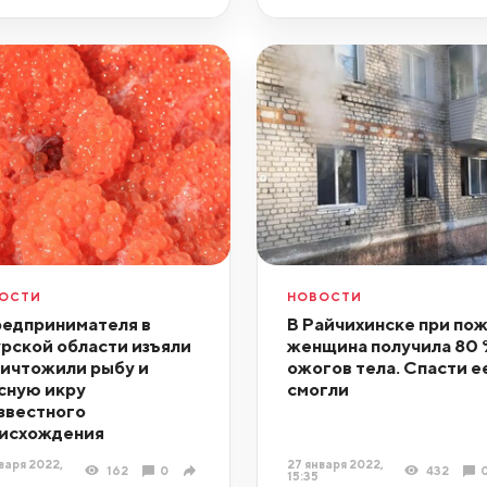
ОСТИ
НОВОСТИ
редпринимателя в
В Райчихинске при по
рской области изъяли
женщина получила 80 
ничтожили рыбу и
ожогов тела. Спасти е
сную икру
смогли
звестного
исхождения
варя 2022,
27 января 2022,
162
0
432
15:35