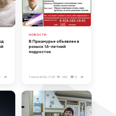
НОВОСТИ
уд
В Приамурье объявлен в
ый
розыск 16-летний
й
подросток
0
7 июня 2022, 11:25
243
0