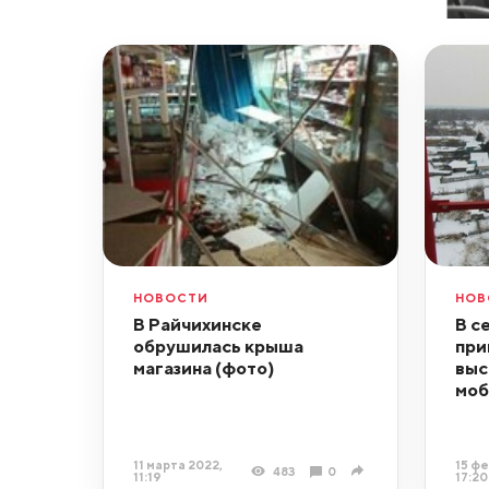
НОВОСТИ
НОВ
В Райчихинске
В с
обрушилась крыша
при
магазина (фото)
выс
моб
11 марта 2022,
15 фе
483
0
11:19
17:20