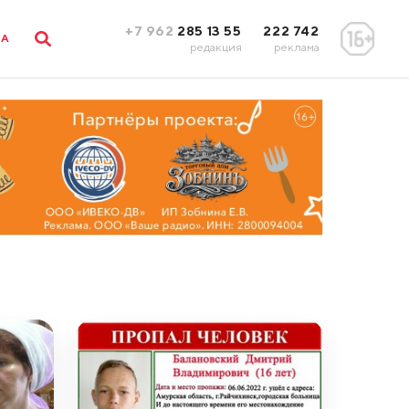
+7 962
285 13 55
222 742
ЛА
редакция
реклама