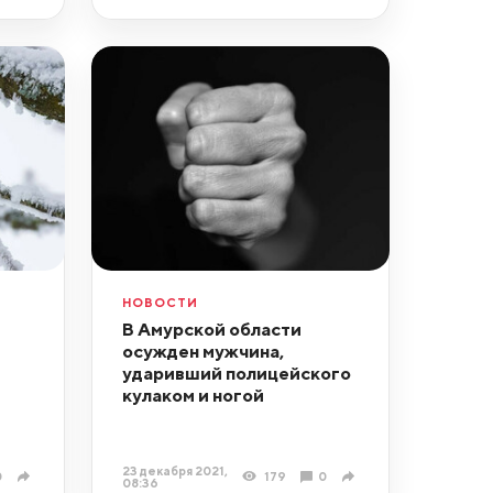
НОВОСТИ
В Амурской области
осужден мужчина,
ударивший полицейского
кулаком и ногой
23 декабря 2021,
0
179
0
08:36