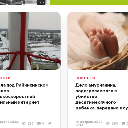
ОСТИ
НОВОСТИ
ела под Райчихинском
Дело амурчанина,
шел
подозреваемого в
окоскоростной
убийстве
ильный интернет
десятимесячного
ребенка, передано в с
враля 2022,
14 февраля 2022,
237
0
293
17:18