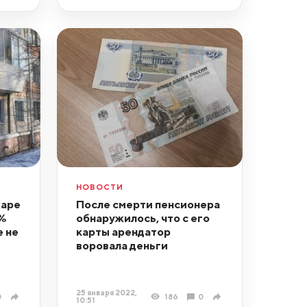
НОВОСТИ
жаре
После смерти пенсионера
%
обнаружилось, что с его
е не
карты арендатор
воровала деньги
25 января 2022,
0
186
0
10:51