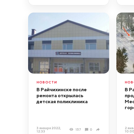
НОВОСТИ
НОВ
В Райчихинске после
В Р
ремонта открылась
про
детская поликлиника
Мес
гор
3 января 2022,
2 янв
157
0
12:33
10:0