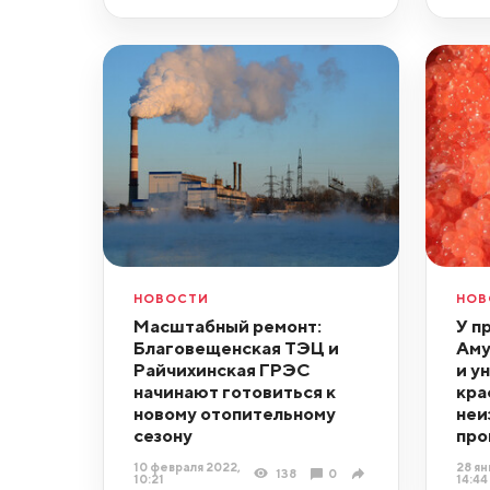
НОВОСТИ
НОВ
Масштабный ремонт:
У п
Благовещенская ТЭЦ и
Аму
Райчихинская ГРЭС
и у
начинают готовиться к
кра
новому отопительному
неи
сезону
про
10 февраля 2022,
28 ян
138
0
10:21
14:44