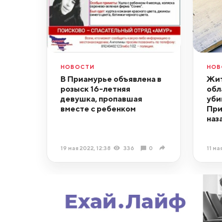
НОВОСТИ
НОВ
В Приамурье объявлена в
Жит
розыск 16-летняя
обл
девушка, пропавшая
уби
вместе с ребенком
При
наз
19 мая 2022, 12:38
336
0
11 ма