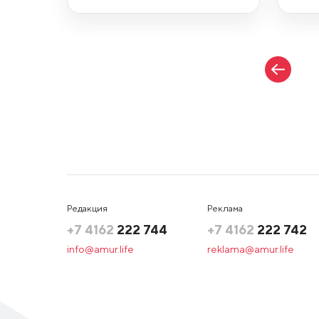
Редакция
Реклама
+7 4162
222 744
+7 4162
222 742
info@amur.life
reklama@amur.life