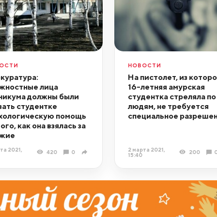
ОСТИ
НОВОСТИ
куратура:
На пистолет, из котор
жностные лица
16-летняя амурская
никума должны были
студентка стреляла по
зать студентке
людям, не требуется
хологическую помощь
специальное разреше
ого, как она взялась за
жие
та 2021,
2 марта 2021,
420
0
200
15:40