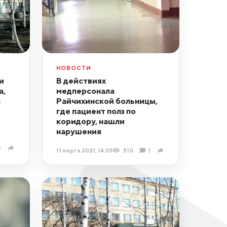
НОВОСТИ
и
В действиях
а,
медперсонала
а
Райчихинской больницы,
где пациент полз по
коридору, нашли
нарушения
1
11 марта 2021, 14:05
510
1