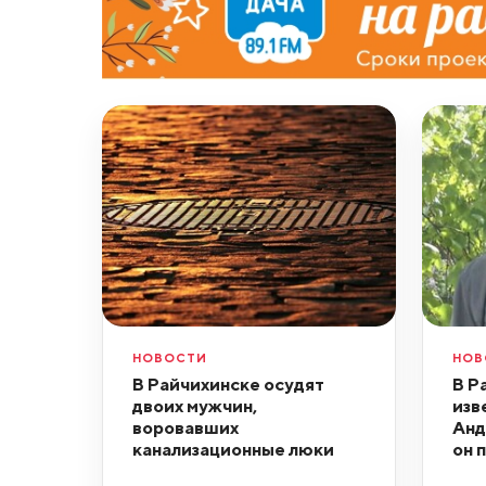
НОВОСТИ
НОВ
В Райчихинске осудят
В Р
двоих мужчин,
изв
воровавших
Анд
канализационные люки
он 