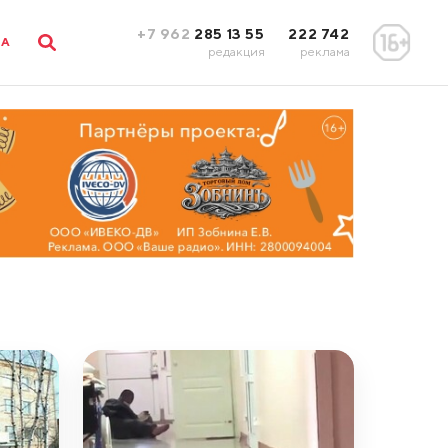
+7 962
285 13 55
222 742
ЛА
редакция
реклама