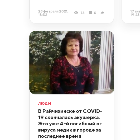
28 февраля 2021,
17 ян
73
0
13:32
19:43
ЛЮДИ
В Райчихинске от COVID-
19 скончалась акушерка.
Это уже 4-й погибший от
вируса медик в городе за
последнее время