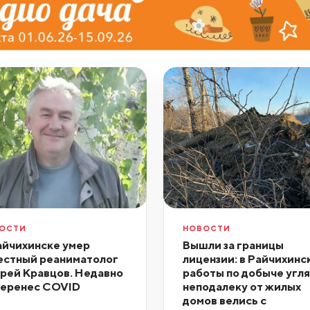
ОСТИ
НОВОСТИ
айчихинске умер
Вышли за границы
естный реаниматолог
лицензии: в Райчихинс
рей Кравцов. Недавно
работы по добыче угля
перенес COVID
неподалеку от жилых
домов велись с