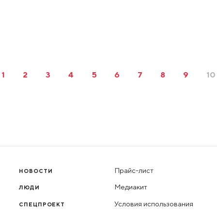
1
2
3
4
5
6
7
8
9
10
Прайс-лист
НОВОСТИ
Медиакит
ЛЮДИ
Условия использования
СПЕЦПРОЕКТ