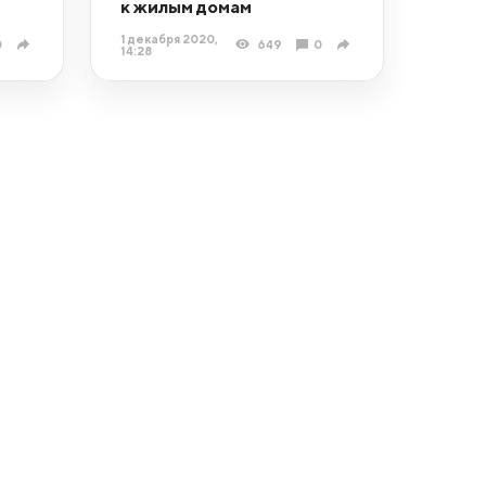
к жилым домам
1 декабря 2020,
0
649
0
14:28