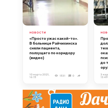
НОВОСТИ
НОВ
«Просто ужас какой-то».
Про
В больнице Райчихинска
дол
сняли пациента,
тех
ползущего по коридору
ока
(видео)
пси
до т
ору
10 марта 2021,
3 мар
1531
0
16:15
13:49