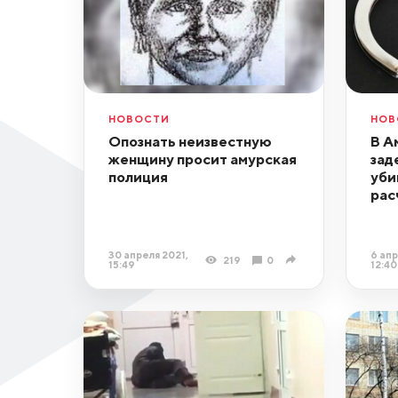
НОВОСТИ
НОВ
Опознать неизвестную
В А
женщину просит амурская
зад
полиция
уби
рас
30 апреля 2021,
6 апр
219
0
15:49
12:40