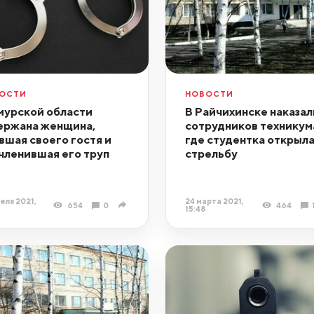
ОСТИ
НОВОСТИ
мурской области
В Райчихинске наказал
ержана женщина,
сотрудников техникум
вшая своего гостя и
где студентка открыл
членившая его труп
стрельбу
еля 2021,
24 марта 2021,
654
0
464
15:48