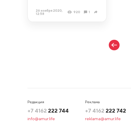
26 ноября 2020,
920
1
12:58
Редакция
Реклама
+7 4162
222 744
+7 4162
222 742
info@amur.life
reklama@amur.life