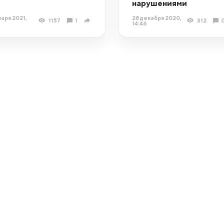
нарушениями
варя 2021,
28 декабря 2020,
1157
1
312
14:46