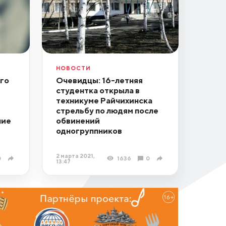
НОВОСТИ
ого
Очевидцы: 16-летняя
студентка открыла в
техникуме Райчихинска
стрельбу по людям после
ние
обвинений
одногруппников
2 марта 2021,
0
1636
0
13:47