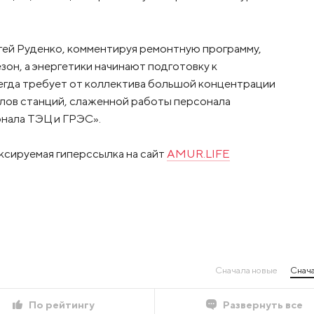
гей Руденко, комментируя ремонтную программу,
зон, а энергетики начинают подготовку к
егда требует от коллектива большой концентрации
делов станций, слаженной работы персонала
онала ТЭЦ и ГРЭС».
ксируемая гиперссылка на сайт
AMUR.LIFE
Сначала новые
Снача
По рейтингу
Развернуть все