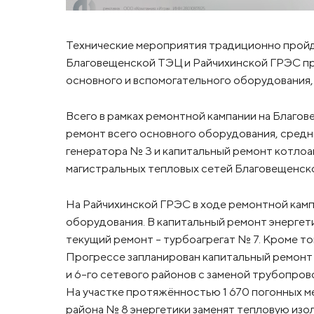
Технические мероприятия традиционно пройду
Благовещенской ТЭЦ и Райчихинской ГРЭС пр
основного и вспомогательного оборудования, 
Всего в рамках ремонтной кампании на Благо
ремонт всего основного оборудования, средн
генератора № 3 и капитальный ремонт котлоа
магистральных тепловых сетей Благовещенск
На Райчихинской ГРЭС в ходе ремонтной камп
оборудования. В капитальный ремонт энергет
текущий ремонт – турбоагрегат № 7. Кроме тог
Прогрессе запланирован капитальный ремонт р
и 6-го сетевого районов с заменой трубопро
На участке протяжённостью 1 670 погонных м
района № 8 энергетики заменят тепловую из