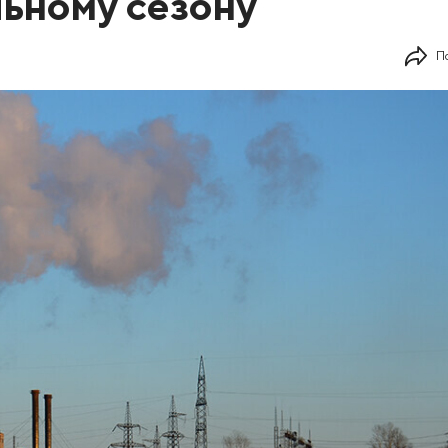
льному сезону
П