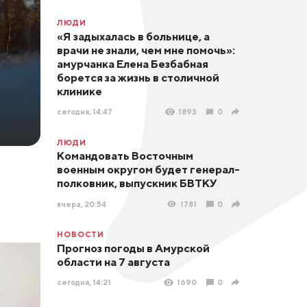
ЛЮДИ
«Я задыхалась в больнице, а
врачи не знали, чем мне помочь»:
амурчанка Елена Безбабная
борется за жизнь в столичной
клинике
сегодня, 14:47
1893
0
ЛЮДИ
Командовать Восточным
военным округом будет генерал-
полковник, выпускник БВТКУ
вчера, 20:54
1781
0
НОВОСТИ
Прогноз погоды в Амурской
области на 7 августа
сегодня, 14:21
1690
0