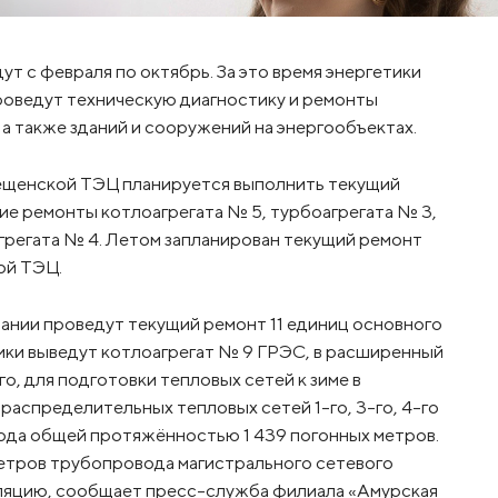
т с февраля по октябрь. За это время энергетики
оведут техническую диагностику и ремонты
а также зданий и сооружений на энергообъектах.
вещенской ТЭЦ планируется выполнить текущий
ие ремонты котлоагрегата № 5, турбоагрегата № 3,
грегата № 4. Летом запланирован текущий ремонт
ой ТЭЦ.
ании проведут текущий ремонт 11 единиц основного
ики выведут котлоагрегат № 9 ГРЭС, в расширенный
о, для подготовки тепловых сетей к зиме в
аспределительных тепловых сетей 1-го, 3-го, 4-го
вода общей протяжённостью 1 439 погонных метров.
етров трубопровода магистрального сетевого
оляцию, сообщает пресс-служба филиала «Амурская