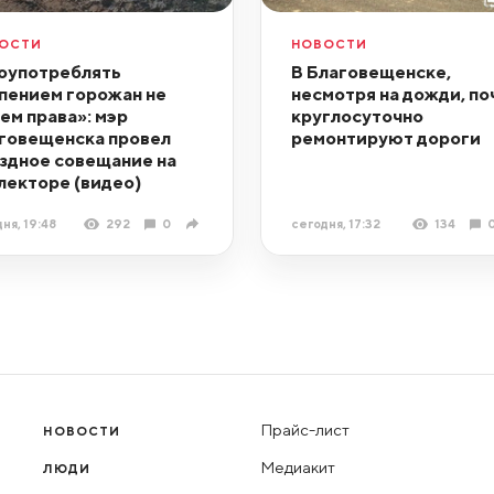
ОСТИ
НОВОСТИ
оупотреблять
В Благовещенске,
пением горожан не
несмотря на дожди, по
ем права»: мэр
круглосуточно
говещенска провел
ремонтируют дороги
здное совещание на
лекторе (видео)
ня, 19:48
292
0
сегодня, 17:32
134
Прайс-лист
НОВОСТИ
Медиакит
ЛЮДИ