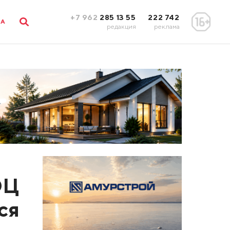
+7 962
285 13 55
222 742
ЛА
редакция
реклама
ЭЦ
ся