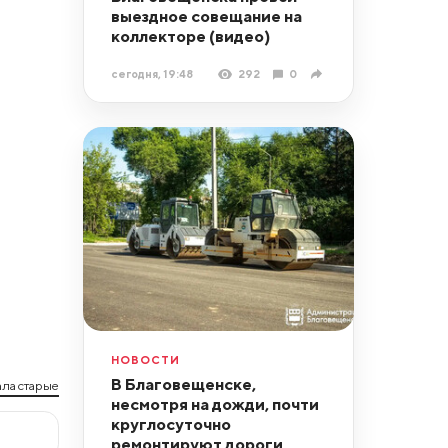
выездное совещание на
коллекторе (видео)
сегодня, 19:48
292
0
НОВОСТИ
В Благовещенске,
ла старые
несмотря на дожди, почти
круглосуточно
ремонтируют дороги