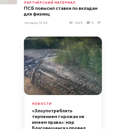
ПАРТНЁРСКИЙ МАТЕРИАЛ
ПСБ повысил ставки по вкладам
для физлиц
сегодня, 13:26
1665
0
НОВОСТИ
«Злоупотреблять
терпением горожан не
имеем права»: мэр
Благовещенска провел