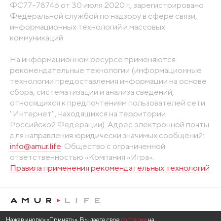
ФС77-78746 от 30 июля 2020 г., зарегистрировано
Федеральной службой по надзору в сфере связи,
информационных технологий и массовых
коммуникаций
На информационном ресурсе применяются
рекомендательные технологии (информационные
технологии предоставления информации на основе
сбора, систематизации и анализа сведений,
относящихся к предпочтениям пользователей сети
"Интернет", находящихся на территории
Российской Федерации). Адрес электронной почты
для направления юридически значимых сообщений:
info@amur.life
. Общество с ограниченной
ответственностью «Компания «Игра».
Правила применения рекомендательных технологий
Нажав кнопку «Принять», Вы даете свое
согласие
на