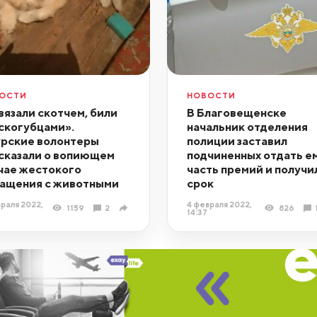
ОСТИ
НОВОСТИ
вязали скотчем, били
В Благовещенске
скогубцами».
начальник отделения
рские волонтеры
полиции заставил
сказали о вопиющем
подчиненных отдать е
чае жестокого
часть премий и получи
ащения с животными
срок
раля 2022,
4 февраля 2022,
1159
2
826
14:37