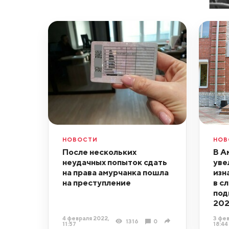
НОВОСТИ
НОВ
После нескольких
В А
неудачных попыток сдать
уве
на права амурчанка пошла
изн
на преступление
в с
под
202
4 февраля 2022,
3 фев
1316
0
11:57
18:44