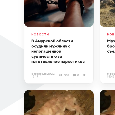
НОВОСТИ
НОВ
В Амурской области
Муж
осудили мужчину с
бро
непогашенной
съе
судимостью за
изготовление наркотиков
6 февраля 2022,
5 фев
337
0
15:17
18:45