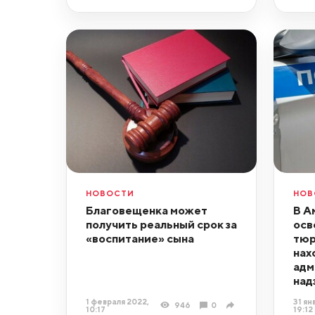
НОВОСТИ
НОВ
Благовещенка может
В А
получить реальный срок за
осв
«воспитание» сына
тюр
нах
адм
над
1 февраля 2022,
31 ян
946
0
10:17
19:12