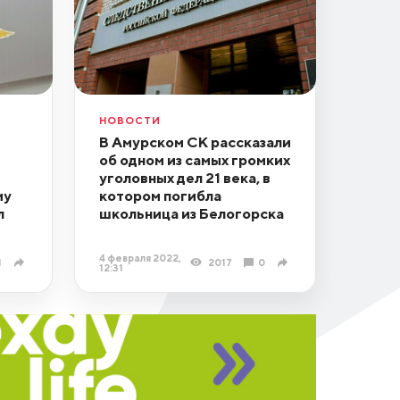
НОВОСТИ
В Амурском СК рассказали
об одном из самых громких
уголовных дел 21 века, в
му
котором погибла
л
школьница из Белогорска
4 февраля 2022,
1
2017
0
12:31