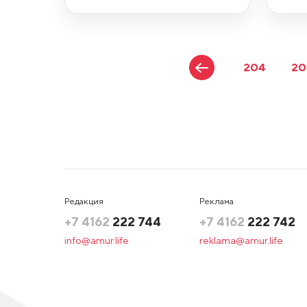
204
20
Редакция
Реклама
+7 4162
222 744
+7 4162
222 742
info@amur.life
reklama@amur.life