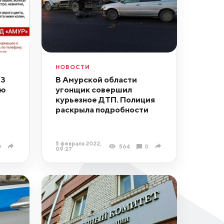
НОВОСТИ
13
В Амурской области
юю
угонщик совершил
курьезное ДТП. Полиция
раскрыла подробности
5 февраля 2022,
0
564
0
09:27