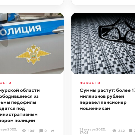
ОСТИ
НОВОСТИ
мурской области
Суммы растут: более 1
ободившиеся из
миллионов рублей
ьмы педофилы
перевел пенсионер
одятся под
мошенникам
инистративным
зором полиции
варя 2022,
31 января 2022,
1041
0
342
17:03