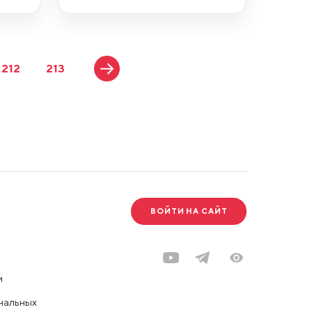
212
213
ВОЙТИ НА САЙТ
и
нальных