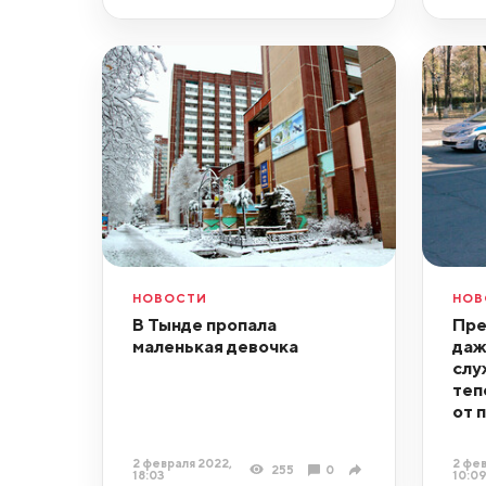
НОВОСТИ
НОВ
В Тынде пропала
Пре
маленькая девочка
даж
слу
теп
от 
2 февраля 2022,
2 фев
255
0
18:03
10:0