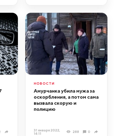
НОВОСТИ
7
Амурчанка убила мужа за
оскорбления, а потом сама
вызвала скорую и
полицию
31 января 2022,
2
288
0
14:11