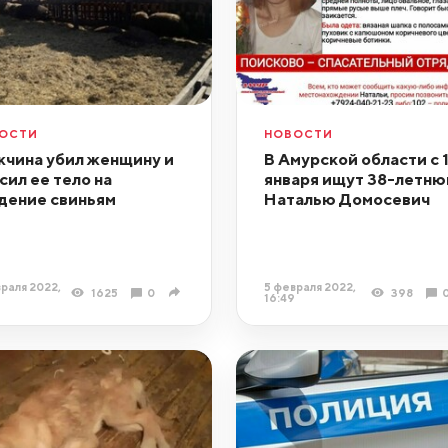
ОСТИ
НОВОСТИ
чина убил женщину и
В Амурской области с 
сил ее тело на
января ищут 38-летн
дение свиньям
Наталью Домосевич
раля 2022,
5 февраля 2022,
1625
0
398
16:49