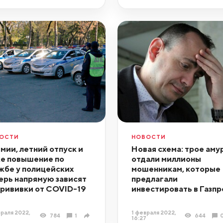
ОСТИ
НОВОСТИ
мии, летний отпуск и
Новая схема: трое аму
е повышение по
отдали миллионы
жбе у полицейских
мошенникам, которые
ерь напрямую зависят
предлагали
прививки от COVID-19
инвестировать в Газпр
раля 2022,
1 февраля 2022,
784
1
644
9
16:27