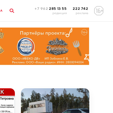
+7 962
285 13 55
222 742
ЛА
редакция
реклама