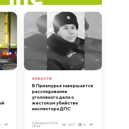
НОВОСТИ
В Приамурье завершается
расследование
уголовного дела о
ый
жестоком убийстве
инспектора ДПС
3 февраля 2022,
0
1417
0
15:49