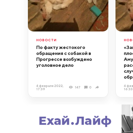
НОВОСТИ
НОВ
По факту жестокого
«За
обращения с собакой в
пло
Прогрессе возбуждено
Аму
уголовное дело
рас
слу
обр
4 февраля 2022,
4 фев
147
0
17:39
16:33