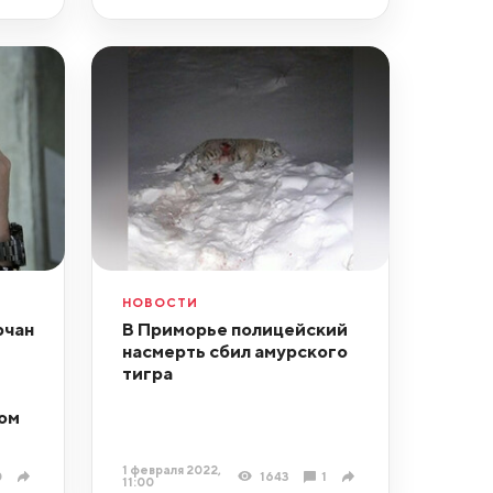
НОВОСТИ
рчан
В Приморье полицейский
насмерть сбил амурского
тигра
ом
1 февраля 2022,
0
1643
1
11:00