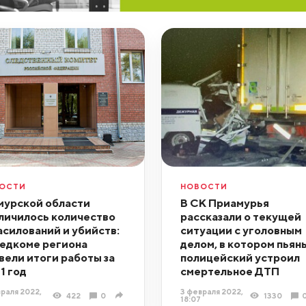
ОСТИ
НОВОСТИ
мурской области
В СК Приамурья
личилось количество
рассказали о текущей
асилований и убийств:
ситуации с уголовным
ледкоме региона
делом, в котором пьян
вели итоги работы за
полицейский устроил
1 год
смертельное ДТП
раля 2022,
3 февраля 2022,
422
0
1330
18:07