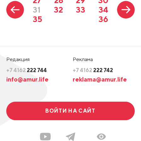
27
28
29
30
31
32
33
34
35
36
Редакция
Реклама
+7 4162
222 744
+7 4162
222 742
info@amur.life
reklama@amur.life
ВОЙТИ НА САЙТ