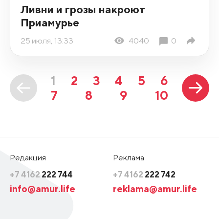
Ливни и грозы накроют
Приамурье
25 июля, 13:33
4040
0
1
2
3
4
5
6
7
8
9
10
Редакция
Реклама
+7 4162
222 744
+7 4162
222 742
info@amur.life
reklama@amur.life