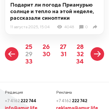
Подарит ли погода Приамурью
солнце и тепло на этой неделе,
рассказали синоптики
11 августа 2025, 15:04
4048
0
25
26
27
28
29
30
31
32
33
34
Редакция
Реклама
+7 4162
222 744
+7 4162
222 742
info@amur.life
reklama@amur.life