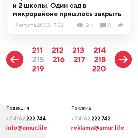
и 2 школы. Один сад в
микрорайоне пришлось закрыть
19 августа 2020, 17:22
214
0
211
212
213
214
215
216
217
218
219
220
Редакция
Реклама
+7 4162
222 744
+7 4162
222 742
info@amur.life
reklama@amur.life